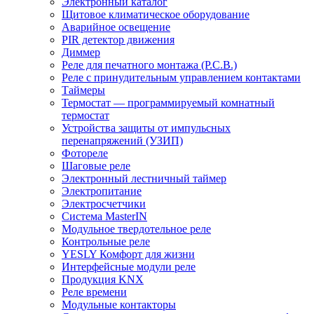
Электронный каталог
Щитовое климатическое оборудование
Аварийное освещение
PIR детектор движения
Диммер
Реле для печатного монтажа (P.C.B.)
Реле с принудительным управлением контактами
Таймеры
Термостат — программируемый комнатный
термостат
Устройства защиты от импульсных
перенапряжений (УЗИП)
Фотореле
Шаговые реле
Электронный лестничный таймер
Электропитание
Электросчетчики
Система MasterIN
Модульное твердотельное реле
Контрольные реле
YESLY Комфорт для жизни
Интерфейсные модули реле
Продукция KNX
Реле времени
Модульные контакторы