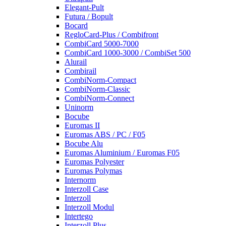
Elegant-Pult
Futura / Bopult
Bocard
RegloCard-Plus / Combifront
CombiCard 5000-7000
CombiCard 1000-3000 / CombiSet 500
Alurail
Combirail
CombiNorm-Compact
CombiNorm-Classic
CombiNorm-Connect
Uninorm
Bocube
Euromas II
Euromas ABS / PC / F05
Bocube Alu
Euromas Aluminium / Euromas F05
Euromas Polyester
Euromas Polymas
Internorm
Interzoll Case
Interzoll
Interzoll Modul
Intertego
Interzoll Plus