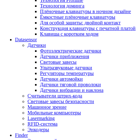
Технология Profiline
Технология доминга
Плёночные клавиатуры в ночном дизайне
Ёмкостные плёночные клавиатуры
Для особой защиты: двойной контакт
Конструкция клавиатуры с печатной платой
Клавиша с коротким ходом
Datasensor
Датчики
Фотоэлектрические датчики
Датчики приближения
Световые завесы
Ультразвуковые датчики
Регуляторы температуры
Датчики автомойки
Датчики тяговой проволоки
Датчики вибрации и наклона
Считыватели штрих-кода
Световые завесы безопасности
Машинное зрение
Мобильные компьютеры
Lasermarking
RFID-система
Энкодеры
Finder