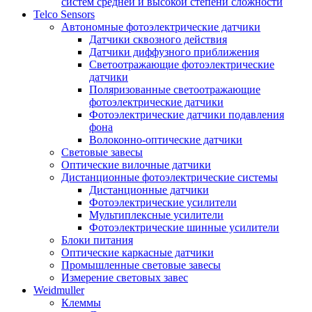
систем средней и высокой степени сложности
Telco Sensors
Автономные фотоэлектрические датчики
Датчики сквозного действия
Датчики диффузного приближения
Светоотражающие фотоэлектрические
датчики
Поляризованные светоотражающие
фотоэлектрические датчики
Фотоэлектрические датчики подавления
фона
Волоконно-оптические датчики
Световые завесы
Оптические вилочные датчики
Дистанционные фотоэлектрические системы
Дистанционные датчики
Фотоэлектрические усилители
Мультиплексные усилители
Фотоэлектрические шинные усилители
Блоки питания
Оптические каркасные датчики
Промышленные световые завесы
Измерение световых завес
Weidmuller
Клеммы