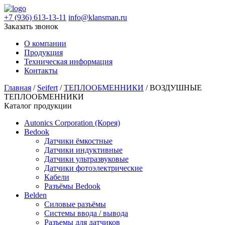
+7 (936) 613-13-11
info@klansman.ru
Заказать звонок
О компании
Продукция
Техническая информация
Контакты
Главная
/
Seifert
/
ТЕПЛООБМЕННИКИ
/ ВОЗДУШНЫЕ
ТЕПЛООБМЕННИКИ
Каталог продукции
Autonics Corporation (Корея)
Bedook
Датчики ёмкостные
Датчики индуктивные
Датчики ультразвуковые
Датчики фотоэлектрические
Кабели
Разъёмы Bedook
Belden
Силовые разъёмы
Системы ввода / вывода
Разъемы для датчиков