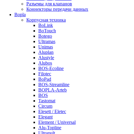
Разъемы для клапанов
Коннекторы передачи данных
Bopla
Корпусная техника
BoLink
BoTouch
Botego
Ultramas
Unimas
Aluplan
Alustyle
Alubos
BOS-Ecoline
Filotec
BoPad
BOS-Streamline
BOPLA-Arteb
BOS
Tastomat
Circum
Elesett / Eletec
Elegant
Element / Universal
Alu-Topline
Ultrapult