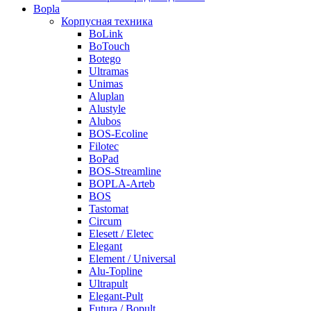
Bopla
Корпусная техника
BoLink
BoTouch
Botego
Ultramas
Unimas
Aluplan
Alustyle
Alubos
BOS-Ecoline
Filotec
BoPad
BOS-Streamline
BOPLA-Arteb
BOS
Tastomat
Circum
Elesett / Eletec
Elegant
Element / Universal
Alu-Topline
Ultrapult
Elegant-Pult
Futura / Bopult