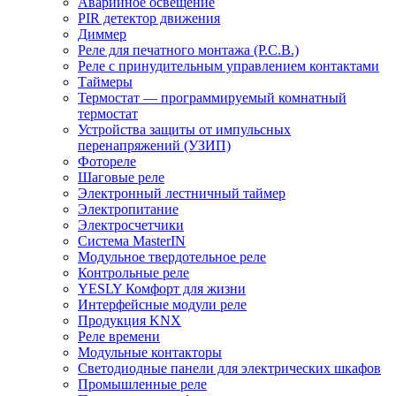
Аварийное освещение
PIR детектор движения
Диммер
Реле для печатного монтажа (P.C.B.)
Реле с принудительным управлением контактами
Таймеры
Термостат — программируемый комнатный
термостат
Устройства защиты от импульсных
перенапряжений (УЗИП)
Фотореле
Шаговые реле
Электронный лестничный таймер
Электропитание
Электросчетчики
Система MasterIN
Модульное твердотельное реле
Контрольные реле
YESLY Комфорт для жизни
Интерфейсные модули реле
Продукция KNX
Реле времени
Модульные контакторы
Светодиодные панели для электрических шкафов
Промышленные реле