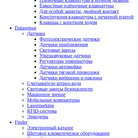
Плёночные клавиатуры в ночном дизайне
Ёмкостные плёночные клавиатуры
Для особой защиты: двойной контакт
Конструкция клавиатуры с печатной платой
Клавиша с коротким ходом
Datasensor
Датчики
Фотоэлектрические датчики
Датчики приближения
Световые завесы
Ультразвуковые датчики
Регуляторы температуры
Датчики автомойки
Датчики тяговой проволоки
Датчики вибрации и наклона
Считыватели штрих-кода
Световые завесы безопасности
Машинное зрение
Мобильные компьютеры
Lasermarking
RFID-система
Энкодеры
Finder
Электронный каталог
Щитовое климатическое оборудование