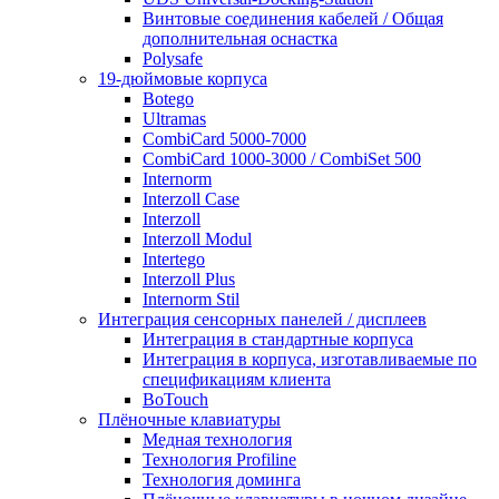
Винтовые соединения кабелей / Общая
дополнительная оснастка
Polysafe
19-дюймовые корпуса
Botego
Ultramas
CombiCard 5000-7000
CombiCard 1000-3000 / CombiSet 500
Internorm
Interzoll Case
Interzoll
Interzoll Modul
Intertego
Interzoll Plus
Internorm Stil
Интеграция сенсорных панелей / дисплеев
Интеграция в стандартные корпуса
Интеграция в корпуса, изготавливаемые по
спецификациям клиента
BoTouch
Плёночные клавиатуры
Медная технология
Технология Profiline
Технология доминга