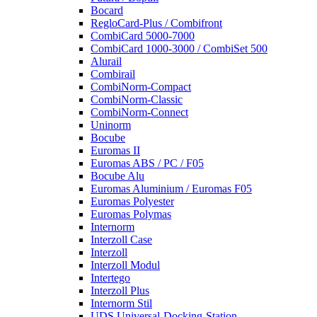
Bocard
RegloCard-Plus / Combifront
CombiCard 5000-7000
CombiCard 1000-3000 / CombiSet 500
Alurail
Combirail
CombiNorm-Compact
CombiNorm-Classic
CombiNorm-Connect
Uninorm
Bocube
Euromas II
Euromas ABS / PC / F05
Bocube Alu
Euromas Aluminium / Euromas F05
Euromas Polyester
Euromas Polymas
Internorm
Interzoll Case
Interzoll
Interzoll Modul
Intertego
Interzoll Plus
Internorm Stil
UDS Universal-Docking-Station