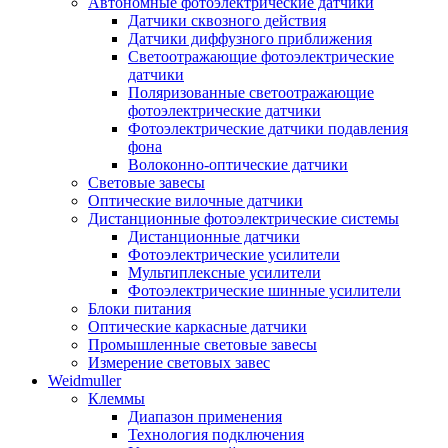
Автономные фотоэлектрические датчики
Датчики сквозного действия
Датчики диффузного приближения
Светоотражающие фотоэлектрические
датчики
Поляризованные светоотражающие
фотоэлектрические датчики
Фотоэлектрические датчики подавления
фона
Волоконно-оптические датчики
Световые завесы
Оптические вилочные датчики
Дистанционные фотоэлектрические системы
Дистанционные датчики
Фотоэлектрические усилители
Мультиплексные усилители
Фотоэлектрические шинные усилители
Блоки питания
Оптические каркасные датчики
Промышленные световые завесы
Измерение световых завес
Weidmuller
Клеммы
Диапазон применения
Технология подключения