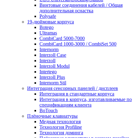
Винтовые соединения кабелей / Общая
дополнительная оснастка
Polysafe
19-дюймовые корпуса
Botego
Ultramas
CombiCard 5000-7000
CombiCard 1000-3000 / CombiSet 500
Internorm
Interzoll Case
Interzoll
Interzoll Modul
Intertego
Interzoll Plus
Internorm Stil
Интеграция сенсорных панелей / дисплеев
Интеграция в стандартные корпуса
Интеграция в корпуса, изготавливаемые по
спецификациям клиента
BoTouch
Плёночные клавиатуры
Медная технология
Технология Profiline
Технология доминга