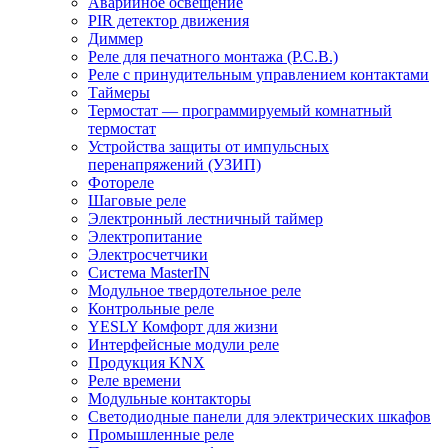
Аварийное освещение
PIR детектор движения
Диммер
Реле для печатного монтажа (P.C.B.)
Реле с принудительным управлением контактами
Таймеры
Термостат — программируемый комнатный
термостат
Устройства защиты от импульсных
перенапряжений (УЗИП)
Фотореле
Шаговые реле
Электронный лестничный таймер
Электропитание
Электросчетчики
Система MasterIN
Модульное твердотельное реле
Контрольные реле
YESLY Комфорт для жизни
Интерфейсные модули реле
Продукция KNX
Реле времени
Модульные контакторы
Светодиодные панели для электрических шкафов
Промышленные реле