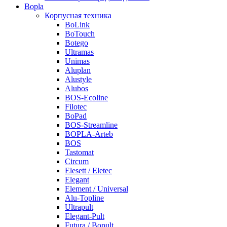
Bopla
Корпусная техника
BoLink
BoTouch
Botego
Ultramas
Unimas
Aluplan
Alustyle
Alubos
BOS-Ecoline
Filotec
BoPad
BOS-Streamline
BOPLA-Arteb
BOS
Tastomat
Circum
Elesett / Eletec
Elegant
Element / Universal
Alu-Topline
Ultrapult
Elegant-Pult
Futura / Bopult