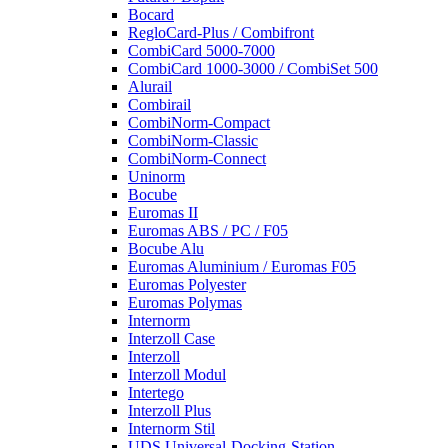
Bocard
RegloCard-Plus / Combifront
CombiCard 5000-7000
CombiCard 1000-3000 / CombiSet 500
Alurail
Combirail
CombiNorm-Compact
CombiNorm-Classic
CombiNorm-Connect
Uninorm
Bocube
Euromas II
Euromas ABS / PC / F05
Bocube Alu
Euromas Aluminium / Euromas F05
Euromas Polyester
Euromas Polymas
Internorm
Interzoll Case
Interzoll
Interzoll Modul
Intertego
Interzoll Plus
Internorm Stil
UDS Universal-Docking-Station