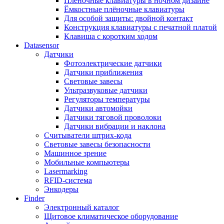
Плёночные клавиатуры в ночном дизайне
Ёмкостные плёночные клавиатуры
Для особой защиты: двойной контакт
Конструкция клавиатуры с печатной платой
Клавиша с коротким ходом
Datasensor
Датчики
Фотоэлектрические датчики
Датчики приближения
Световые завесы
Ультразвуковые датчики
Регуляторы температуры
Датчики автомойки
Датчики тяговой проволоки
Датчики вибрации и наклона
Считыватели штрих-кода
Световые завесы безопасности
Машинное зрение
Мобильные компьютеры
Lasermarking
RFID-система
Энкодеры
Finder
Электронный каталог
Щитовое климатическое оборудование