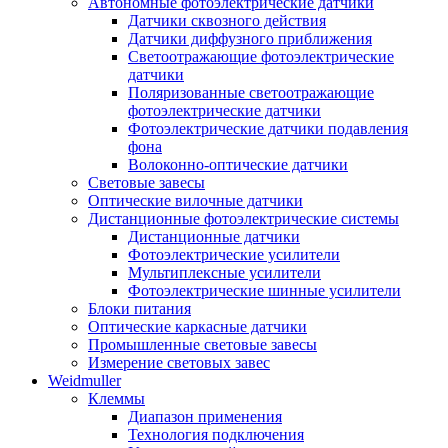
Автономные фотоэлектрические датчики
Датчики сквозного действия
Датчики диффузного приближения
Светоотражающие фотоэлектрические
датчики
Поляризованные светоотражающие
фотоэлектрические датчики
Фотоэлектрические датчики подавления
фона
Волоконно-оптические датчики
Световые завесы
Оптические вилочные датчики
Дистанционные фотоэлектрические системы
Дистанционные датчики
Фотоэлектрические усилители
Мультиплексные усилители
Фотоэлектрические шинные усилители
Блоки питания
Оптические каркасные датчики
Промышленные световые завесы
Измерение световых завес
Weidmuller
Клеммы
Диапазон применения
Технология подключения