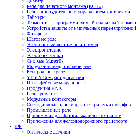
Диммер
Реле для печатного монтажа (P.C.B.)
Реле с принудительным управлением контактами
Таймеры
Термостат — программируемый комнатный термост
Устройства защиты от импульсных перенапряжени
Фотореле
Шаговые реле
Электронный лестничный таймер
Электропитание
Электросчетчики
Система MasterIN
Модульное твердотельное реле
Контрольные реле
YESLY Комфорт для жизни
Интерфейсные модули реле
Продукция KNX
Реле времени
Модульные контакторы
Светодиодные панели для электрических шкафов
Промышленные реле
Приложения для фотогальванических систем
Приложения для железнодорожного транспорта
IPF
Оптические датчики