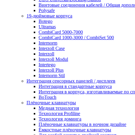
Винтовые соединения кабелей / Общая дополн
Polysafe
19-дюймовые корпуса
Botego
Ultramas
CombiCard 5000-7000
CombiCard 1000-3000 / CombiSet 500
Internorm
Interzoll Case
Interzoll
Interzoll Modul
Intertego
Interzoll Plus
Internorm Stil
Интеграция сенсорных панелей / дисплеев
Интеграция в стандартные корпуса
Интеграция в корпуса, изготавливаемые по 
BoTouch
Плёночные клавиатуры
Медная технология
Технология Profiline
Технология доминга
Плёночные клавиатуры в ночном дизайне
Ёмкостные плёночные клавиатуры