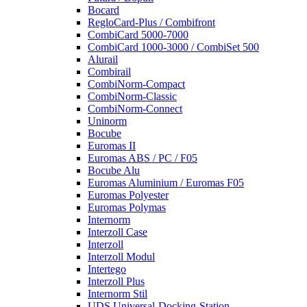
Bocard
RegloCard-Plus / Combifront
CombiCard 5000-7000
CombiCard 1000-3000 / CombiSet 500
Alurail
Combirail
CombiNorm-Compact
CombiNorm-Classic
CombiNorm-Connect
Uninorm
Bocube
Euromas II
Euromas ABS / PC / F05
Bocube Alu
Euromas Aluminium / Euromas F05
Euromas Polyester
Euromas Polymas
Internorm
Interzoll Case
Interzoll
Interzoll Modul
Intertego
Interzoll Plus
Internorm Stil
UDS Universal-Docking-Station