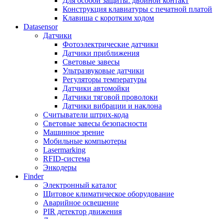
Для особой защиты: двойной контакт
Конструкция клавиатуры с печатной платой
Клавиша с коротким ходом
Datasensor
Датчики
Фотоэлектрические датчики
Датчики приближения
Световые завесы
Ультразвуковые датчики
Регуляторы температуры
Датчики автомойки
Датчики тяговой проволоки
Датчики вибрации и наклона
Считыватели штрих-кода
Световые завесы безопасности
Машинное зрение
Мобильные компьютеры
Lasermarking
RFID-система
Энкодеры
Finder
Электронный каталог
Щитовое климатическое оборудование
Аварийное освещение
PIR детектор движения