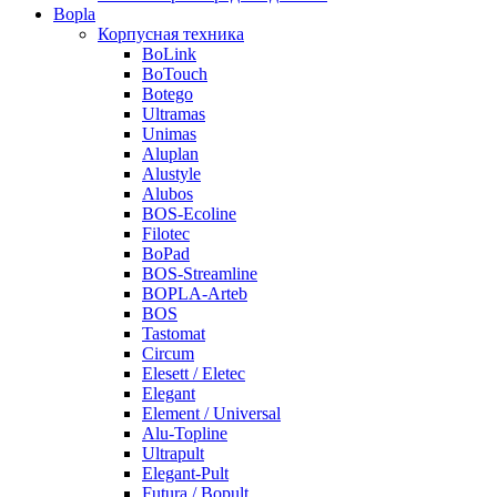
Bopla
Корпусная техника
BoLink
BoTouch
Botego
Ultramas
Unimas
Aluplan
Alustyle
Alubos
BOS-Ecoline
Filotec
BoPad
BOS-Streamline
BOPLA-Arteb
BOS
Tastomat
Circum
Elesett / Eletec
Elegant
Element / Universal
Alu-Topline
Ultrapult
Elegant-Pult
Futura / Bopult