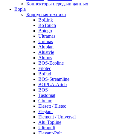
Коннекторы передачи данных
Bopla
Корпусная техника
BoLink
BoTouch
Botego
Ultramas
Unimas
Aluplan
Alustyle
Alubos
BOS-Ecoline
Filotec
BoPad
BOS-Streamline
BOPLA-Arteb
BOS
Tastomat
Circum
Elesett / Eletec
Elegant
Element / Universal
Alu-Topline
Ultrapult
Elegant-Pult