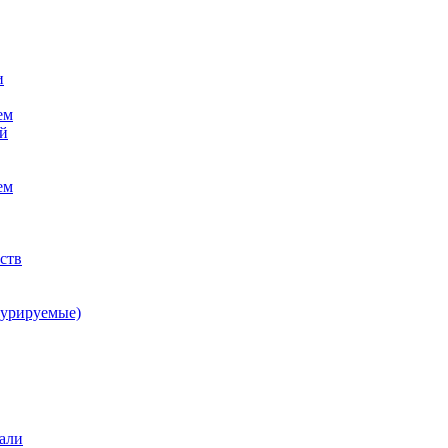
и
ем
ой
ем
ств
гурируемые)
али