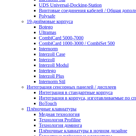
UDS Universal-Docking-Station
Винтовые соединения кабелей / Общая дополн
Polysafe
19-дюймовые корпуса
Botego
Ultramas
CombiCard 5000-7000
CombiCard 1000-3000 / CombiSet 500
Internorm
Interzoll Case
Interzoll
Interzoll Modul
Intertego
Interzoll Plus
Internorm Stil
Интеграция сенсорных панелей / дисплеев
Интеграция в стандартные корпуса
Интеграция в корпуса, изготавливаемые по 
BoTouch
Плёночные клавиатуры
Медная технология
Технология Profiline
Технология доминга
Плёночные клавиатуры в ночном дизайне