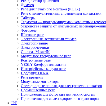
PIR детектор движения
Диммер
Реле для печатного монтажа (P.C.B.)
Реле с принудительным управлением контактами
Таймеры
Термостат — программируемый комнатный термост
Устройства защиты от импульсных перенапряжени
Фотореле
Шаговые реле
Электронный лестничный таймер
Электропитание
Электросчетчики
Система MasterIN
Модульное твердотельное реле
Контрольные реле
YESLY Комфорт для жизни
Интерфейсные модули реле
Продукция KNX
Реле времени
Модульные контакторы
Светодиодные панели для электрических шкафов
Промышленные реле
Приложения для фотогальванических систем
Приложения для железнодорожного транспорта
IPF