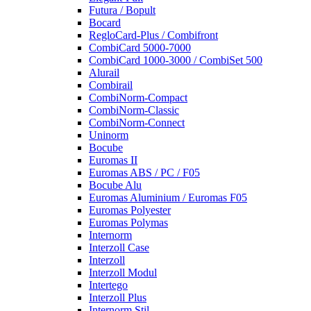
Futura / Bopult
Bocard
RegloCard-Plus / Combifront
CombiCard 5000-7000
CombiCard 1000-3000 / CombiSet 500
Alurail
Combirail
CombiNorm-Compact
CombiNorm-Classic
CombiNorm-Connect
Uninorm
Bocube
Euromas II
Euromas ABS / PC / F05
Bocube Alu
Euromas Aluminium / Euromas F05
Euromas Polyester
Euromas Polymas
Internorm
Interzoll Case
Interzoll
Interzoll Modul
Intertego
Interzoll Plus
Internorm Stil