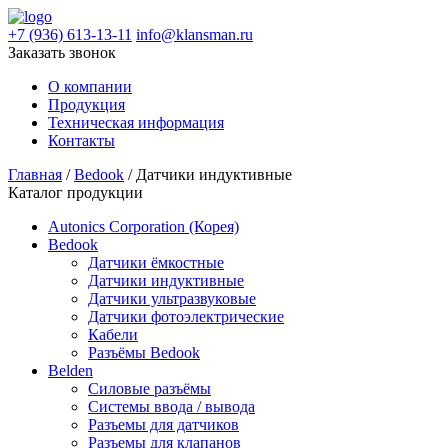
+7 (936) 613-13-11
info@klansman.ru
Заказать звонок
О компании
Продукция
Техническая информация
Контакты
Главная
/
Bedook
/ Датчики индуктивные
Каталог продукции
Autonics Corporation (Корея)
Bedook
Датчики ёмкостные
Датчики индуктивные
Датчики ультразвуковые
Датчики фотоэлектрические
Кабели
Разъёмы Bedook
Belden
Силовые разъёмы
Системы ввода / вывода
Разъемы для датчиков
Разъемы для клапанов