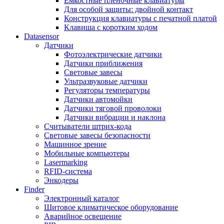
Ёмкостные плёночные клавиатуры
Для особой защиты: двойной контакт
Конструкция клавиатуры с печатной платой
Клавиша с коротким ходом
Datasensor
Датчики
Фотоэлектрические датчики
Датчики приближения
Световые завесы
Ультразвуковые датчики
Регуляторы температуры
Датчики автомойки
Датчики тяговой проволоки
Датчики вибрации и наклона
Считыватели штрих-кода
Световые завесы безопасности
Машинное зрение
Мобильные компьютеры
Lasermarking
RFID-система
Энкодеры
Finder
Электронный каталог
Щитовое климатическое оборудование
Аварийное освещение