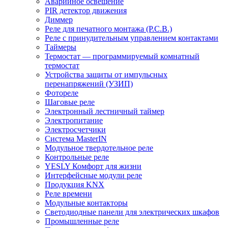
Аварийное освещение
PIR детектор движения
Диммер
Реле для печатного монтажа (P.C.B.)
Реле с принудительным управлением контактами
Таймеры
Термостат — программируемый комнатный
термостат
Устройства защиты от импульсных
перенапряжений (УЗИП)
Фотореле
Шаговые реле
Электронный лестничный таймер
Электропитание
Электросчетчики
Система MasterIN
Модульное твердотельное реле
Контрольные реле
YESLY Комфорт для жизни
Интерфейсные модули реле
Продукция KNX
Реле времени
Модульные контакторы
Светодиодные панели для электрических шкафов
Промышленные реле