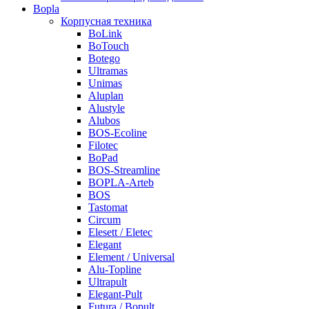
Bopla
Корпусная техника
BoLink
BoTouch
Botego
Ultramas
Unimas
Aluplan
Alustyle
Alubos
BOS-Ecoline
Filotec
BoPad
BOS-Streamline
BOPLA-Arteb
BOS
Tastomat
Circum
Elesett / Eletec
Elegant
Element / Universal
Alu-Topline
Ultrapult
Elegant-Pult
Futura / Bopult