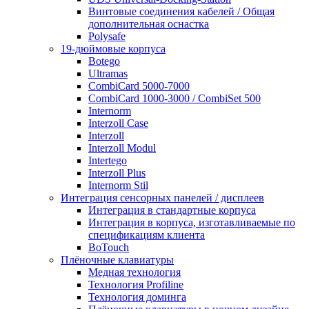
Винтовые соединения кабелей / Общая
дополнительная оснастка
Polysafe
19-дюймовые корпуса
Botego
Ultramas
CombiCard 5000-7000
CombiCard 1000-3000 / CombiSet 500
Internorm
Interzoll Case
Interzoll
Interzoll Modul
Intertego
Interzoll Plus
Internorm Stil
Интеграция сенсорных панелей / дисплеев
Интеграция в стандартные корпуса
Интеграция в корпуса, изготавливаемые по
спецификациям клиента
BoTouch
Плёночные клавиатуры
Медная технология
Технология Profiline
Технология доминга