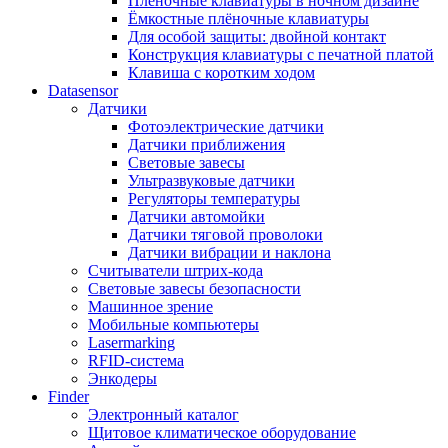
Плёночные клавиатуры в ночном дизайне
Ёмкостные плёночные клавиатуры
Для особой защиты: двойной контакт
Конструкция клавиатуры с печатной платой
Клавиша с коротким ходом
Datasensor
Датчики
Фотоэлектрические датчики
Датчики приближения
Световые завесы
Ультразвуковые датчики
Регуляторы температуры
Датчики автомойки
Датчики тяговой проволоки
Датчики вибрации и наклона
Считыватели штрих-кода
Световые завесы безопасности
Машинное зрение
Мобильные компьютеры
Lasermarking
RFID-система
Энкодеры
Finder
Электронный каталог
Щитовое климатическое оборудование