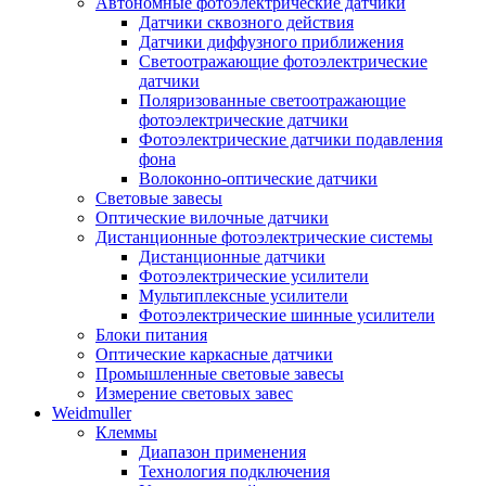
Автономные фотоэлектрические датчики
Датчики сквозного действия
Датчики диффузного приближения
Светоотражающие фотоэлектрические
датчики
Поляризованные светоотражающие
фотоэлектрические датчики
Фотоэлектрические датчики подавления
фона
Волоконно-оптические датчики
Световые завесы
Оптические вилочные датчики
Дистанционные фотоэлектрические системы
Дистанционные датчики
Фотоэлектрические усилители
Мультиплексные усилители
Фотоэлектрические шинные усилители
Блоки питания
Оптические каркасные датчики
Промышленные световые завесы
Измерение световых завес
Weidmuller
Клеммы
Диапазон применения
Технология подключения