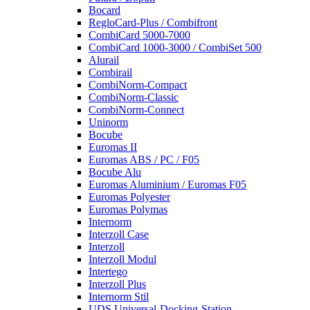
Bocard
RegloCard-Plus / Combifront
CombiCard 5000-7000
CombiCard 1000-3000 / CombiSet 500
Alurail
Combirail
CombiNorm-Compact
CombiNorm-Classic
CombiNorm-Connect
Uninorm
Bocube
Euromas II
Euromas ABS / PC / F05
Bocube Alu
Euromas Aluminium / Euromas F05
Euromas Polyester
Euromas Polymas
Internorm
Interzoll Case
Interzoll
Interzoll Modul
Intertego
Interzoll Plus
Internorm Stil
UDS Universal-Docking-Station