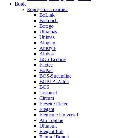
Bopla
Корпусная техника
BoLink
BoTouch
Botego
Ultramas
Unimas
Aluplan
Alustyle
Alubos
BOS-Ecoline
Filotec
BoPad
BOS-Streamline
BOPLA-Arteb
BOS
Tastomat
Circum
Elesett / Eletec
Elegant
Element / Universal
Alu-Topline
Ultrapult
Elegant-Pult
Futura / Bopult