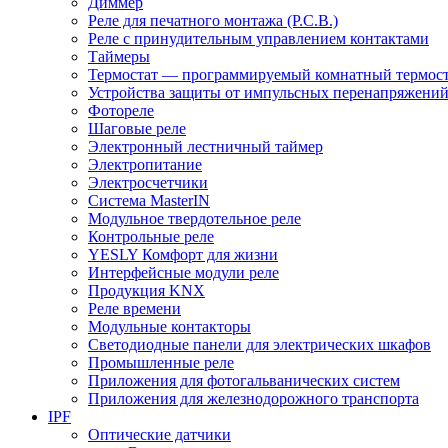
Диммер
Реле для печатного монтажа (P.C.B.)
Реле с принудительным управлением контактами
Таймеры
Термостат — программируемый комнатный термост
Устройства защиты от импульсных перенапряжени
Фотореле
Шаговые реле
Электронный лестничный таймер
Электропитание
Электросчетчики
Система MasterIN
Модульное твердотельное реле
Контрольные реле
YESLY Комфорт для жизни
Интерфейсные модули реле
Продукция KNX
Реле времени
Модульные контакторы
Светодиодные панели для электрических шкафов
Промышленные реле
Приложения для фотогальванических систем
Приложения для железнодорожного транспорта
IPF
Оптические датчики