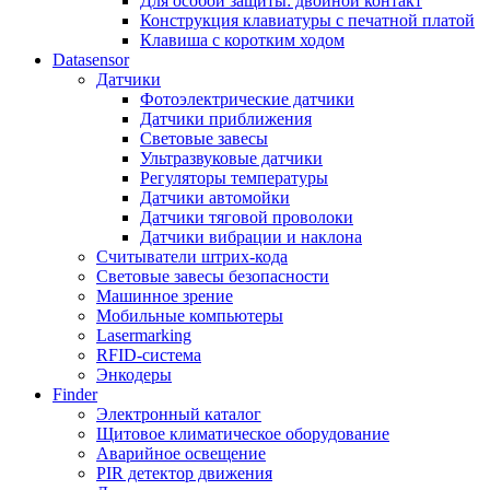
Для особой защиты: двойной контакт
Конструкция клавиатуры с печатной платой
Клавиша с коротким ходом
Datasensor
Датчики
Фотоэлектрические датчики
Датчики приближения
Световые завесы
Ультразвуковые датчики
Регуляторы температуры
Датчики автомойки
Датчики тяговой проволоки
Датчики вибрации и наклона
Считыватели штрих-кода
Световые завесы безопасности
Машинное зрение
Мобильные компьютеры
Lasermarking
RFID-система
Энкодеры
Finder
Электронный каталог
Щитовое климатическое оборудование
Аварийное освещение
PIR детектор движения