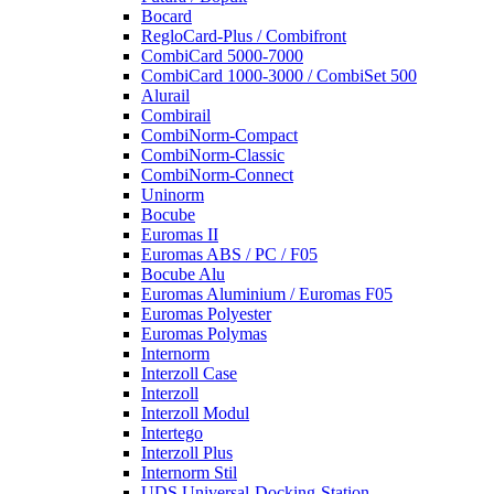
Bocard
RegloCard-Plus / Combifront
CombiCard 5000-7000
CombiCard 1000-3000 / CombiSet 500
Alurail
Combirail
CombiNorm-Compact
CombiNorm-Classic
CombiNorm-Connect
Uninorm
Bocube
Euromas II
Euromas ABS / PC / F05
Bocube Alu
Euromas Aluminium / Euromas F05
Euromas Polyester
Euromas Polymas
Internorm
Interzoll Case
Interzoll
Interzoll Modul
Intertego
Interzoll Plus
Internorm Stil
UDS Universal-Docking-Station