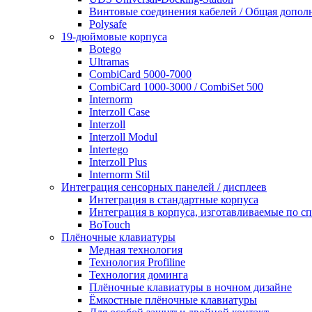
Винтовые соединения кабелей / Общая дополн
Polysafe
19-дюймовые корпуса
Botego
Ultramas
CombiCard 5000-7000
CombiCard 1000-3000 / CombiSet 500
Internorm
Interzoll Case
Interzoll
Interzoll Modul
Intertego
Interzoll Plus
Internorm Stil
Интеграция сенсорных панелей / дисплеев
Интеграция в стандартные корпуса
Интеграция в корпуса, изготавливаемые по 
BoTouch
Плёночные клавиатуры
Медная технология
Технология Profiline
Технология доминга
Плёночные клавиатуры в ночном дизайне
Ёмкостные плёночные клавиатуры