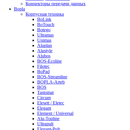
Коннекторы передачи данных
Bopla
Корпусная техника
BoLink
BoTouch
Botego
Ultramas
Unimas
Aluplan
Alustyle
Alubos
BOS-Ecoline
Filotec
BoPad
BOS-Streamline
BOPLA-Arteb
BOS
Tastomat
Circum
Elesett / Eletec
Elegant
Element / Universal
Alu-Topline
Ultrapult
Elegant-Pult