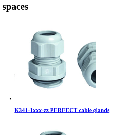
spaces
K341-1xxx-zz PERFECT cable glands