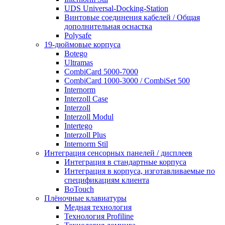
UDS Universal-Docking-Station
Винтовые соединения кабелей / Общая
дополнительная оснастка
Polysafe
19-дюймовые корпуса
Botego
Ultramas
CombiCard 5000-7000
CombiCard 1000-3000 / CombiSet 500
Internorm
Interzoll Case
Interzoll
Interzoll Modul
Intertego
Interzoll Plus
Internorm Stil
Интеграция сенсорных панелей / дисплеев
Интеграция в стандартные корпуса
Интеграция в корпуса, изготавливаемые по
спецификациям клиента
BoTouch
Плёночные клавиатуры
Медная технология
Технология Profiline