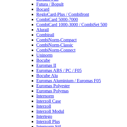
Futura / Bopult
Bocard
RegloCard-Plus / Combifront
CombiCard 5000-7000
CombiCard 1000-3000 / CombiSet 500
Alurail
Combirail
CombiNorm-Compact
CombiNorm-Classic
CombiNorm-Connect
Uninorm
Bocube
Euromas II
Euromas ABS / PC / F05
Bocube Alu
Euromas Aluminium / Euromas F05
Euromas Polyester
Euromas Polymas
Internorm
Interzoll Case
Interzoll
Interzoll Modul
Intertego
Interzoll Plus
Internorm Stil