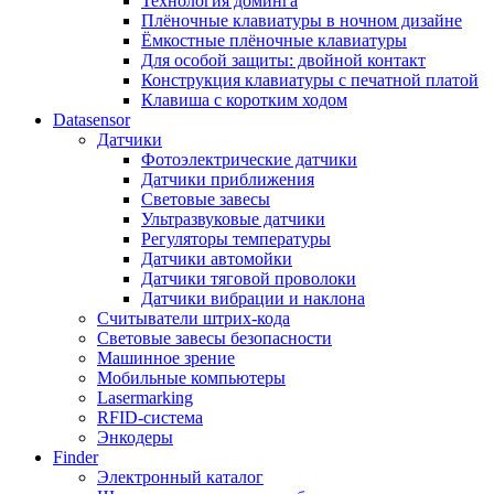
Технология доминга
Плёночные клавиатуры в ночном дизайне
Ёмкостные плёночные клавиатуры
Для особой защиты: двойной контакт
Конструкция клавиатуры с печатной платой
Клавиша с коротким ходом
Datasensor
Датчики
Фотоэлектрические датчики
Датчики приближения
Световые завесы
Ультразвуковые датчики
Регуляторы температуры
Датчики автомойки
Датчики тяговой проволоки
Датчики вибрации и наклона
Считыватели штрих-кода
Световые завесы безопасности
Машинное зрение
Мобильные компьютеры
Lasermarking
RFID-система
Энкодеры
Finder
Электронный каталог