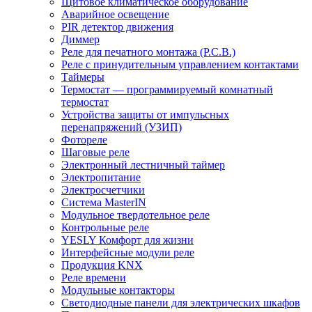
Щитовое климатическое оборудование
Аварийное освещение
PIR детектор движения
Диммер
Реле для печатного монтажа (P.C.B.)
Реле с принудительным управлением контактами
Таймеры
Термостат — программируемый комнатный
термостат
Устройства защиты от импульсных
перенапряжений (УЗИП)
Фотореле
Шаговые реле
Электронный лестничный таймер
Электропитание
Электросчетчики
Система MasterIN
Модульное твердотельное реле
Контрольные реле
YESLY Комфорт для жизни
Интерфейсные модули реле
Продукция KNX
Реле времени
Модульные контакторы
Светодиодные панели для электрических шкафов