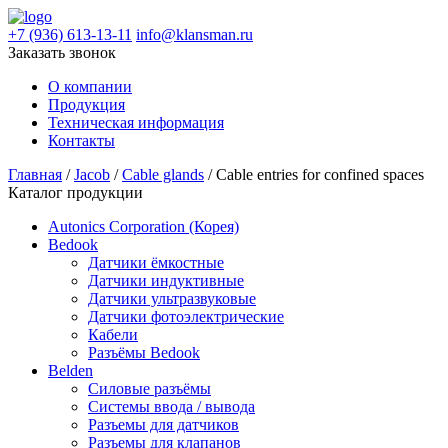
+7 (936) 613-13-11
info@klansman.ru
Заказать звонок
О компании
Продукция
Техническая информация
Контакты
Главная
/
Jacob
/
Cable glands
/ Cable entries for confined spaces
Каталог продукции
Autonics Corporation (Корея)
Bedook
Датчики ёмкостные
Датчики индуктивные
Датчики ультразвуковые
Датчики фотоэлектрические
Кабели
Разъёмы Bedook
Belden
Силовые разъёмы
Системы ввода / вывода
Разъемы для датчиков
Разъемы для клапанов