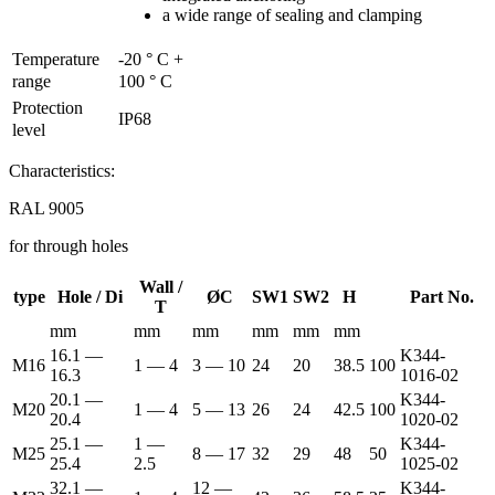
a wide range of sealing and clamping
Temperature
-20 ° C +
range
100 ° C
Protection
IP68
level
Characteristics:
RAL 9005
for through holes
Wall /
type
Hole / Di
ØC
SW1
SW2
H
Part No.
T
mm
mm
mm
mm
mm
mm
16.1 —
K344-
M16
1 — 4
3 — 10
24
20
38.5
100
16.3
1016-02
20.1 —
K344-
M20
1 — 4
5 — 13
26
24
42.5
100
20.4
1020-02
25.1 —
1 —
K344-
M25
8 — 17
32
29
48
50
25.4
2.5
1025-02
32.1 —
12 —
K344-