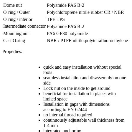
Dome nut
Polyamide PA6 B-2
O-ring / Outer
Polychloroprene-nitrile rubber CR / NBR
O-ring / interior
TPE TPS
Intermediate connector
Polyamide PA6 B-2
Mounting nut
PA6 GF30 polyamide
Cast O-ring
NBR / PTFE nitrile-polytetrafluoroethylene
Properties:
quick and easy installation without special
tools
seamless installation and disassembly on one
side
Lock nut on the inside to get around
beneficial for installation in places with
limited space
Installation in gaps with dimensions
according to EN 62444
no internal thread required
continuously adjustable wall thickness from
1-4 mm
integrated anchoring