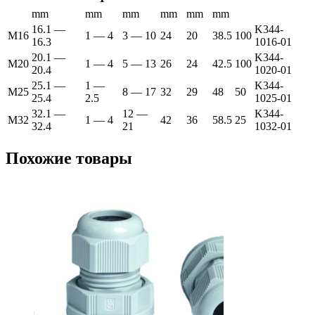
mm
mm
mm
mm
mm
mm
16.1 —
K344-
M16
1 — 4
3 — 10
24
20
38.5
100
16.3
1016-01
20.1 —
K344-
M20
1 — 4
5 — 13
26
24
42.5
100
20.4
1020-01
25.1 —
1 —
K344-
M25
8 — 17
32
29
48
50
25.4
2.5
1025-01
32.1 —
12 —
K344-
M32
1 — 4
42
36
58.5
25
32.4
21
1032-01
Похожие товары