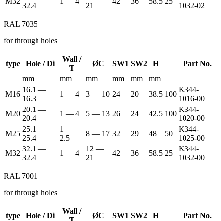
M32
1 — 4
42
36
58.5
25
32.4
21
1032-02
RAL 7035
for through holes
Wall /
type
Hole / Di
ØC
SW1
SW2
H
Part No.
T
mm
mm
mm
mm
mm
mm
16.1 —
K344-
M16
1 — 4
3 — 10
24
20
38.5
100
16.3
1016-00
20.1 —
K344-
M20
1 — 4
5 — 13
26
24
42.5
100
20.4
1020-00
25.1 —
1 —
K344-
M25
8 — 17
32
29
48
50
25.4
2.5
1025-00
32.1 —
12 —
K344-
M32
1 — 4
42
36
58.5
25
32.4
21
1032-00
RAL 7001
for through holes
Wall /
type
Hole / Di
ØC
SW1
SW2
H
Part No.
T