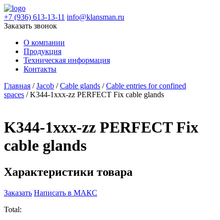
+7 (936) 613-13-11
info@klansman.ru
Заказать звонок
О компании
Продукция
Техническая информация
Контакты
Главная
/
Jacob
/
Cable glands
/
Cable entries for confined
spaces
/ K344-1xxx-zz PERFECT Fix cable glands
K344-1xxx-zz PERFECT Fix
cable glands
Характеристики товара
Заказать
Написать в МАКС
Total: