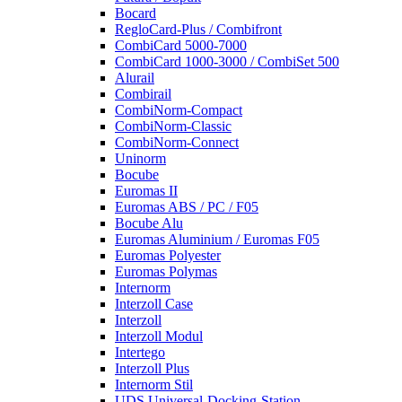
Bocard
RegloCard-Plus / Combifront
CombiCard 5000-7000
CombiCard 1000-3000 / CombiSet 500
Alurail
Combirail
CombiNorm-Compact
CombiNorm-Classic
CombiNorm-Connect
Uninorm
Bocube
Euromas II
Euromas ABS / PC / F05
Bocube Alu
Euromas Aluminium / Euromas F05
Euromas Polyester
Euromas Polymas
Internorm
Interzoll Case
Interzoll
Interzoll Modul
Intertego
Interzoll Plus
Internorm Stil
UDS Universal-Docking-Station