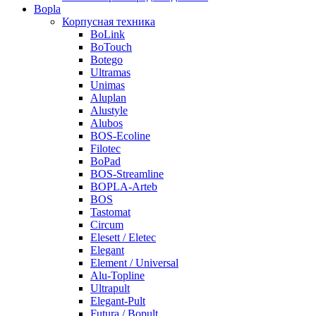
Bopla
Корпусная техника
BoLink
BoTouch
Botego
Ultramas
Unimas
Aluplan
Alustyle
Alubos
BOS-Ecoline
Filotec
BoPad
BOS-Streamline
BOPLA-Arteb
BOS
Tastomat
Circum
Elesett / Eletec
Elegant
Element / Universal
Alu-Topline
Ultrapult
Elegant-Pult
Futura / Bopult