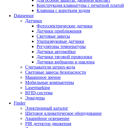
Для особой защиты: двойной контакт
Конструкция клавиатуры с печатной платой
Клавиша с коротким ходом
Datasensor
Датчики
Фотоэлектрические датчики
Датчики приближения
Световые завесы
Ультразвуковые датчики
Регуляторы температуры
Датчики автомойки
Датчики тяговой проволоки
Датчики вибрации и наклона
Считыватели штрих-кода
Световые завесы безопасности
Машинное зрение
Мобильные компьютеры
Lasermarking
RFID-система
Энкодеры
Finder
Электронный каталог
Щитовое климатическое оборудование
Аварийное освещение
PIR детектор движения