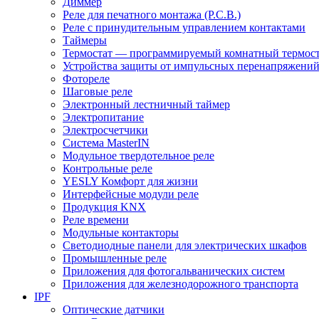
Диммер
Реле для печатного монтажа (P.C.B.)
Реле с принудительным управлением контактами
Таймеры
Термостат — программируемый комнатный термост
Устройства защиты от импульсных перенапряжени
Фотореле
Шаговые реле
Электронный лестничный таймер
Электропитание
Электросчетчики
Система MasterIN
Модульное твердотельное реле
Контрольные реле
YESLY Комфорт для жизни
Интерфейсные модули реле
Продукция KNX
Реле времени
Модульные контакторы
Светодиодные панели для электрических шкафов
Промышленные реле
Приложения для фотогальванических систем
Приложения для железнодорожного транспорта
IPF
Оптические датчики