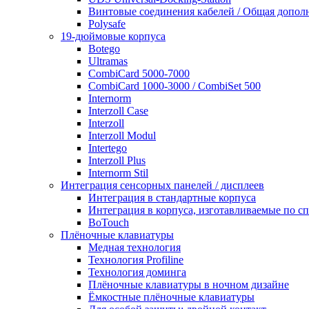
Винтовые соединения кабелей / Общая дополн
Polysafe
19-дюймовые корпуса
Botego
Ultramas
CombiCard 5000-7000
CombiCard 1000-3000 / CombiSet 500
Internorm
Interzoll Case
Interzoll
Interzoll Modul
Intertego
Interzoll Plus
Internorm Stil
Интеграция сенсорных панелей / дисплеев
Интеграция в стандартные корпуса
Интеграция в корпуса, изготавливаемые по 
BoTouch
Плёночные клавиатуры
Медная технология
Технология Profiline
Технология доминга
Плёночные клавиатуры в ночном дизайне
Ёмкостные плёночные клавиатуры