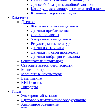
Ёмкостные плёночные клавиатуры
Для особой защиты: двойной контакт
Конструкция клавиатуры с печатной платой
Клавиша с коротким ходом
Datasensor
Датчики
Фотоэлектрические датчики
Датчики приближения
Световые завесы
Ультразвуковые датчики
Регуляторы температуры
Датчики автомойки
Датчики тяговой проволоки
Датчики вибрации и наклона
Считыватели штрих-кода
Световые завесы безопасности
Машинное зрение
Мобильные компьютеры
Lasermarking
RFID-система
Энкодеры
Finder
Электронный каталог
Щитовое климатическое оборудование
Аварийное освещение