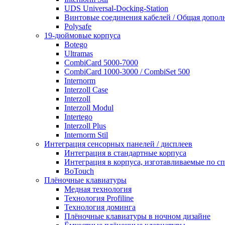
UDS Universal-Docking-Station
Винтовые соединения кабелей / Общая дополн
Polysafe
19-дюймовые корпуса
Botego
Ultramas
CombiCard 5000-7000
CombiCard 1000-3000 / CombiSet 500
Internorm
Interzoll Case
Interzoll
Interzoll Modul
Intertego
Interzoll Plus
Internorm Stil
Интеграция сенсорных панелей / дисплеев
Интеграция в стандартные корпуса
Интеграция в корпуса, изготавливаемые по 
BoTouch
Плёночные клавиатуры
Медная технология
Технология Profiline
Технология доминга
Плёночные клавиатуры в ночном дизайне