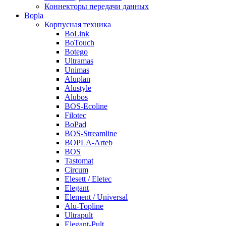
Коннекторы передачи данных
Bopla
Корпусная техника
BoLink
BoTouch
Botego
Ultramas
Unimas
Aluplan
Alustyle
Alubos
BOS-Ecoline
Filotec
BoPad
BOS-Streamline
BOPLA-Arteb
BOS
Tastomat
Circum
Elesett / Eletec
Elegant
Element / Universal
Alu-Topline
Ultrapult
Elegant-Pult