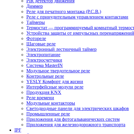
PIR детектор движения
Диммер
Реле для печатного монтажа (P.C.B.)
Реле с принудительным управлением контактами
Таймеры
Термостат — программируемый комнатный термост
Устройства защиты от импульсных перенапряжени
Фотореле
Шаговые реле
Электронный лестничный таймер
Электропитание
Электросчетчики
Система MasterIN
Модульное твердотельное реле
Контрольные реле
YESLY Комфорт для жизни
Интерфейсные модули реле
Продукция KNX
Реле времени
Модульные контакторы
Светодиодные панели для электрических шкафов
Промышленные реле
Приложения для фотогальванических систем
Приложения для железнодорожного транспорта
IPF