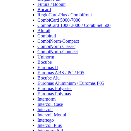
Futura / Bopult
Bocard
RegloCard-Plus / Combifront
CombiCard 5000-7000
CombiCard 1000-3000 / CombiSet 500
Alurail
Combirail
CombiNorm-Compact
CombiNorm-Classic
CombiNorm-Connect
Uninorm
Bocube
Euromas II
Euromas ABS / PC / F05
Bocube Alu
Euromas Aluminium / Euromas F05
Euromas Polyester
Euromas Polymas
Internorm
Interzoll Case
Interzoll
Interzoll Modul
Intertego
Interzoll Plus
Internorm Stil