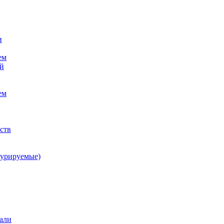
и
ем
ой
ем
ств
гурируемые)
али