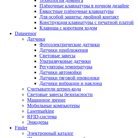
Технология доминга
Плёночные клавиатуры в ночном дизайне
Ёмкостные плёночные клавиатуры
Для особой защиты: двойной контакт
Конструкция клавиатуры с печатной платой
Клавиша с коротким ходом
Datasensor
Датчики
Фотоэлектрические датчики
Датчики приближения
Световые завесы
Ультразвуковые датчики
Регуляторы температуры
Датчики автомойки
Датчики тяговой проволоки
Датчики вибрации и наклона
Считыватели штрих-кода
Световые завесы безопасности
Машинное зрение
Мобильные компьютеры
Lasermarking
RFID-система
Энкодеры
Finder
Электронный каталог