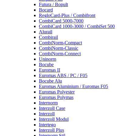
Futura / Bopult
Bocard
RegloCard-Plus / Combifront
CombiCard 5000-7000
CombiCard 1000-3000 / CombiSet 500
Alurail
Combirail
CombiNorm-Compact
CombiNorm-Classic
CombiNorm-Connect
Uninorm
Bocube
Euromas II
Euromas ABS / PC / F05
Bocube Alu
Euromas Aluminium / Euromas F05
Euromas Polyester
Euromas Polymas
Internorm
Interzoll Case
Interzoll
Interzoll Modul
Intertego
Interzoll Plus
Internorm Stil