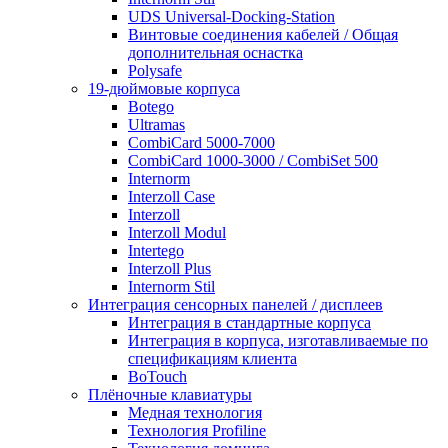
UDS Universal-Docking-Station
Винтовые соединения кабелей / Общая
дополнительная оснастка
Polysafe
19-дюймовые корпуса
Botego
Ultramas
CombiCard 5000-7000
CombiCard 1000-3000 / CombiSet 500
Internorm
Interzoll Case
Interzoll
Interzoll Modul
Intertego
Interzoll Plus
Internorm Stil
Интеграция сенсорных панелей / дисплеев
Интеграция в стандартные корпуса
Интеграция в корпуса, изготавливаемые по
спецификациям клиента
BoTouch
Плёночные клавиатуры
Медная технология
Технология Profiline