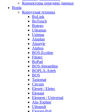
Коннекторы передачи данных
Bopla
Корпусная техника
BoLink
BoTouch
Botego
Ultramas
Unimas
Aluplan
Alustyle
Alubos
BOS-Ecoline
Filotec
BoPad
BOS-Streamline
BOPLA-Arteb
BOS
Tastomat
Circum
Elesett / Eletec
Elegant
Element / Universal
Alu-Topline
Ultrapult
Elegant-Pult