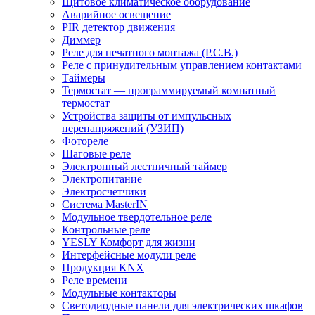
Щитовое климатическое оборудование
Аварийное освещение
PIR детектор движения
Диммер
Реле для печатного монтажа (P.C.B.)
Реле с принудительным управлением контактами
Таймеры
Термостат — программируемый комнатный
термостат
Устройства защиты от импульсных
перенапряжений (УЗИП)
Фотореле
Шаговые реле
Электронный лестничный таймер
Электропитание
Электросчетчики
Система MasterIN
Модульное твердотельное реле
Контрольные реле
YESLY Комфорт для жизни
Интерфейсные модули реле
Продукция KNX
Реле времени
Модульные контакторы
Светодиодные панели для электрических шкафов