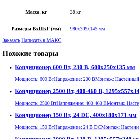
Масса, кг
38 кг
Размеры ВхШхГ (мм)
980х395х145 мм
Заказать
Написать в МАКС
Похожие товары
Кондиционер 600 Вт, 230 В, 600х250х135 мм
Мощность:
600 Вт
Напряжение:
230 В
Монтаж:
Настенный
Кондиционер 2500 Вт, 400-460 В, 1295х557х3
Мощность:
2500 Вт
Напряжение:
400-460 В
Монтаж:
Насте
Кондиционер 150 Вт, 24 DC, 400х180х171 мм
Мощность:
150 Вт
Напряжение:
24 В DC
Монтаж:
Настен