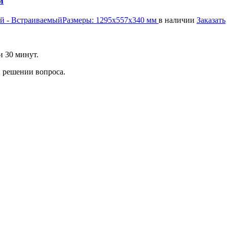
м
й - Встраиваемый
Размеры:
1295х557х340 мм
в наличии
Заказать
и 30 минут.
 решении вопроса.