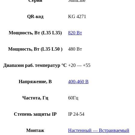
Серии
SlimLine
QR-код
KG 4271
Мощность, Вт (L35 L35)
820 Вт
Мощность, Вт (L35 L50 )
480 Вт
Диапазон раб. температур °С
+20 — +55
Напряжение, В
400-460 В
Частота, Гц
60Гц
Степень защиты IP
IP 24-54
Монтаж
Настенный — Встраиваемый