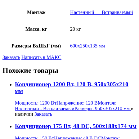
Монтаж
Настенный — Встраиваемый
Масса, кг
20 кг
Размеры ВхШхГ (мм)
600х250х135 мм
Заказать
Написать в МАКС
Похожие товары
Кондиционер 1200 Вт, 120 В, 950х305х210
мм
Мощность:
1200 Вт
Напряжение:
120 В
Монтаж:
Настенный - Встраиваемый
Размеры:
950х305х210 мм
в
наличии
Заказать
Кондиционер 175 Вт, 48 DC, 500х188х174 мм
Мощность:
150 Вт
Напряжение:
48 В DC
Монтаж: