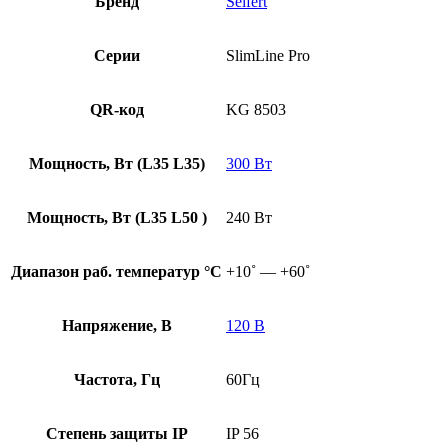
Бренд
Seifert
Серии
SlimLine Pro
QR-код
KG 8503
Мощность, Вт (L35 L35)
300 Вт
Мощность, Вт (L35 L50 )
240 Вт
Диапазон раб. температур °С
+10˚ — +60˚
Напряжение, В
120 В
Частота, Гц
60Гц
Степень защиты IP
IP 56