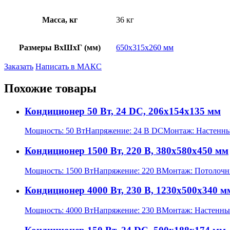
Масса, кг
36 кг
Размеры ВхШхГ (мм)
650х315х260 мм
Заказать
Написать в МАКС
Похожие товары
Кондиционер 50 Вт, 24 DC, 206х154х135 мм
Мощность:
50 Вт
Напряжение:
24 В DC
Монтаж:
Настенн
Кондиционер 1500 Вт, 220 В, 380х580х450 мм
Мощность:
1500 Вт
Напряжение:
220 В
Монтаж:
Потолоч
Кондиционер 4000 Вт, 230 В, 1230х500х340 м
Мощность:
4000 Вт
Напряжение:
230 В
Монтаж:
Настенны