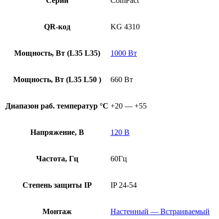
Серии
ComPact
QR-код
KG 4310
Мощность, Вт (L35 L35)
1000 Вт
Мощность, Вт (L35 L50 )
660 Вт
Диапазон раб. температур °С
+20 — +55
Напряжение, В
120 В
Частота, Гц
60Гц
Степень защиты IP
IP 24-54
Монтаж
Настенный — Встраиваемый