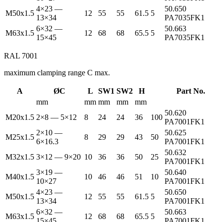
4×23 —
50.650
M50x1.5
12
55
55
61.5
5
13×34
PA7035FK1
6×32 —
50.663
M63x1.5
12
68
68
65.5
5
15×45
PA7035FK1
RAL 7001
maximum clamping range C max.
A
ØC
L
SW1
SW2
H
Part No.
mm
mm
mm
mm
mm
50.620
M20x1.5
2×8 — 5×12
8
24
24
36
100
PA7001FK1
2×10 —
50.625
M25x1.5
8
29
29
43
50
6×16.3
PA7001FK1
50.632
M32x1.5
3×12 — 9×20
10
36
36
50
25
PA7001FK1
3×19 —
50.640
M40x1.5
10
46
46
51
10
10×27
PA7001FK1
4×23 —
50.650
M50x1.5
12
55
55
61.5
5
13×34
PA7001FK1
6×32 —
50.663
M63x1.5
12
68
68
65.5
5
15×45
PA7001FK1