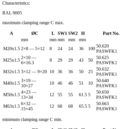
Characteristics:
RAL 9005
maximum clamping range C max.
A
ØC
L
SW1
SW2
H
Part No.
mm
mm
mm
mm
mm
50.620
M20x1.5
2×8 — 5×12
8
24
24
36
100
PASWFK1
2×10 —
50.625
M25x1.5
8
29
29
43
50
6×16.3
PASWFK1
50.632
M32x1.5
3×12 — 9×20
10
36
36
50
25
PASWFK1
3×19 —
50.640
M40x1.5
10
46
46
51
10
10×27
PASWFK1
4×23 —
50.650
M50x1.5
12
55
55
61.5
5
13×34
PASWFK1
6×32 —
50.663
M63x1.5
12
68
68
65.5
5
15×45
PASWFK1
minimum clamping range C min.