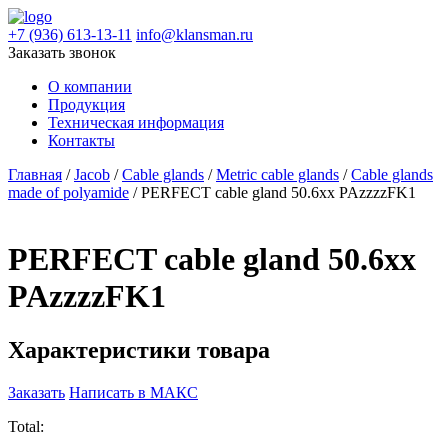
+7 (936) 613-13-11
info@klansman.ru
Заказать звонок
О компании
Продукция
Техническая информация
Контакты
Главная
/
Jacob
/
Cable glands
/
Metric cable glands
/
Cable glands
made of polyamide
/ PERFECT cable gland 50.6xx PAzzzzFK1
PERFECT cable gland 50.6xx
PAzzzzFK1
Характеристики товара
Заказать
Написать в МАКС
Total: