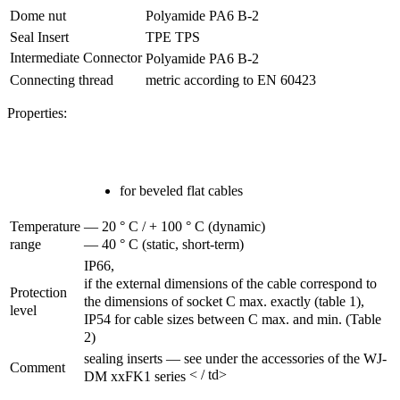
Dome nut
Polyamide PA6 B-2
Seal Insert
TPE TPS
Intermediate Connector
Polyamide PA6 B-2
Connecting thread
metric according to EN 60423
Properties:
for beveled flat cables
Temperature
— 20 ° C / + 100 ° C (dynamic)
range
— 40 ° C (static, short-term)
IP66,
if the external dimensions of the cable correspond to
Protection
the dimensions of socket C max.
exactly (table 1),
level
IP54 for cable sizes between C max.
and min.
(Table
2)
sealing inserts — see under the accessories of the WJ-
Comment
< / td>
DM xxFK1 series