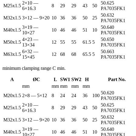
2×10 —
50.625
M25x1.5
8
29
29
43
50
6×16.3
PA7035FK1
50.632
M32x1.5
3×12 — 9×20
10
36
36
50
25
PA7035FK1
3×19 —
50.640
M40x1.5
10
46
46
51
10
10×27
PA7035FK1
4×23 —
50.650
M50x1.5
12
55
55
61.5
5
13×34
PA7035FK1
6×32 —
50.663
M63x1.5
12
68
68
65.5
5
15×45
PA7035FK1
minimum clamping range C min.
A
ØC
L
SW1
SW2
H
Part No.
mm
mm
mm
mm
mm
50.620
M20x1.5
2×8 — 5×12
8
24
24
36
100
PA7035FK1
2×10 —
50.625
M25x1.5
8
29
29
43
50
6×16.3
PA7035FK1
50.632
M32x1.5
3×12 — 9×20
10
36
36
50
25
PA7035FK1
3×19 —
50.640
M40x1.5
10
46
46
51
10
10×27
PA7035FK1