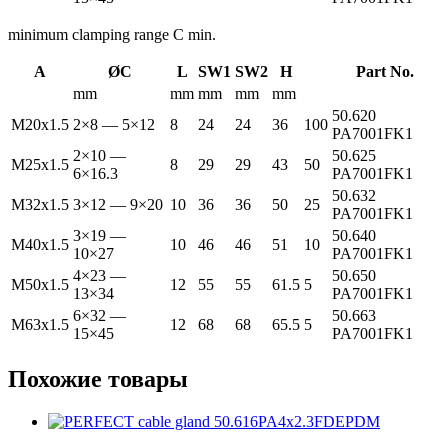
minimum clamping range C min.
A
ØC
L
SW1
SW2
H
Part No.
mm
mm
mm
mm
mm
50.620
M20x1.5
2×8 — 5×12
8
24
24
36
100
PA7001FK1
2×10 —
50.625
M25x1.5
8
29
29
43
50
6×16.3
PA7001FK1
50.632
M32x1.5
3×12 — 9×20
10
36
36
50
25
PA7001FK1
3×19 —
50.640
M40x1.5
10
46
46
51
10
10×27
PA7001FK1
4×23 —
50.650
M50x1.5
12
55
55
61.5
5
13×34
PA7001FK1
6×32 —
50.663
M63x1.5
12
68
68
65.5
5
15×45
PA7001FK1
Похожие товары