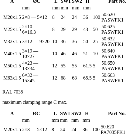
A
ØC
L
SW1
SW2
H
Part No.
mm
mm
mm
mm
mm
50.620
M20x1.5
2×8 — 5×12
8
24
24
36
100
PASWFK1
2×10 —
50.625
M25x1.5
8
29
29
43
50
6×16.3
PASWFK1
50.632
M32x1.5
3×12 — 9×20
10
36
36
50
25
PASWFK1
3×19 —
50.640
M40x1.5
10
46
46
51
10
10×27
PASWFK1
4×23 —
50.650
M50x1.5
12
55
55
61.5
5
13×34
PASWFK1
6×32 —
50.663
M63x1.5
12
68
68
65.5
5
15×45
PASWFK1
RAL 7035
maximum clamping range C max.
A
ØC
L
SW1
SW2
H
Part No.
mm
mm
mm
mm
mm
50.620
M20x1.5
2×8 — 5×12
8
24
24
36
100
PA7035FK1