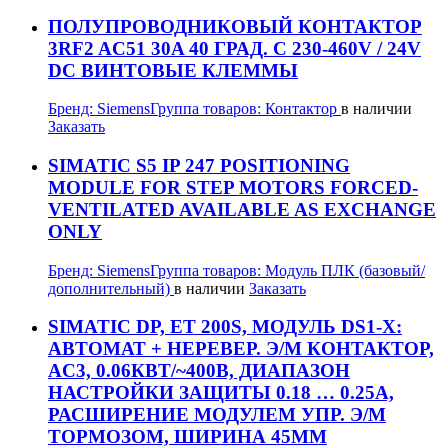
ПОЛУПРОВОДНИКОВЫЙ КОНТАКТОР
3RF2 AC51 30A 40 ГРАД. C 230-460V / 24V
DC ВИНТОВЫЕ КЛЕММЫ
Бренд:
Siemens
Группа товаров:
Контактор
в наличии
Заказать
SIMATIC S5 IP 247 POSITIONING
MODULE FOR STEP MOTORS FORCED-
VENTILATED AVAILABLE AS EXCHANGE
ONLY
Бренд:
Siemens
Группа товаров:
Модуль ПЛК (базовый/
дополнительный)
в наличии
Заказать
SIMATIC DP, ET 200S, МОДУЛЬ DS1-X:
АВТОМАТ + НЕРЕВЕР. Э/М КОНТАКТОР,
AC3, 0.06КВТ/~400В, ДИАПАЗОН
НАСТРОЙКИ ЗАЩИТЫ 0.18 … 0.25А,
РАСШИРЕНИЕ МОДУЛЕМ УПР. Э/М
ТОРМОЗОМ, ШИРИНА 45ММ