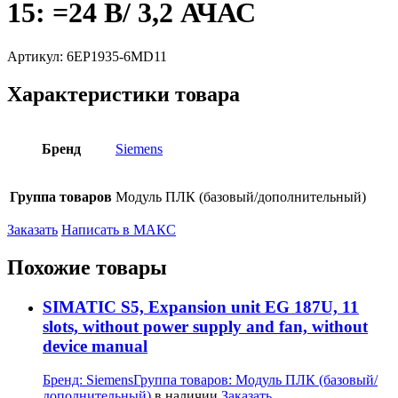
15: =24 В/ 3,2 АЧАС
Артикул:
6EP1935-6MD11
Характеристики товара
Бренд
Siemens
Группа товаров
Модуль ПЛК (базовый/дополнительный)
Заказать
Написать в МАКС
Похожие товары
SIMATIC S5, Expansion unit EG 187U, 11
slots, without power supply and fan, without
device manual
Бренд:
Siemens
Группа товаров:
Модуль ПЛК (базовый/
дополнительный)
в наличии
Заказать