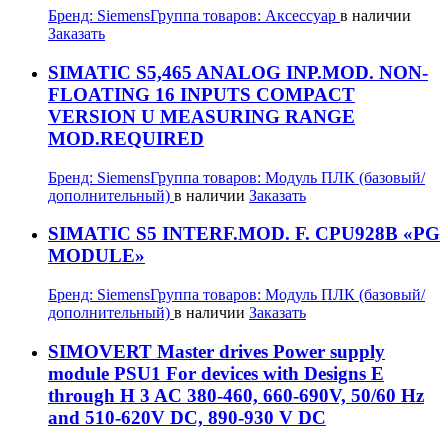
Бренд:
Siemens
Группа товаров:
Аксессуар
в наличии
Заказать
SIMATIC S5,465 ANALOG INP.MOD. NON-
FLOATING 16 INPUTS COMPACT
VERSION U MEASURING RANGE
MOD.REQUIRED
Бренд:
Siemens
Группа товаров:
Модуль ПЛК (базовый/
дополнительный)
в наличии
Заказать
SIMATIC S5 INTERF.MOD. F. CPU928B «PG
MODULE»
Бренд:
Siemens
Группа товаров:
Модуль ПЛК (базовый/
дополнительный)
в наличии
Заказать
SIMOVERT Master drives Power supply
module PSU1 For devices with Designs E
through H 3 AC 380-460, 660-690V, 50/60 Hz
and 510-620V DC, 890-930 V DC