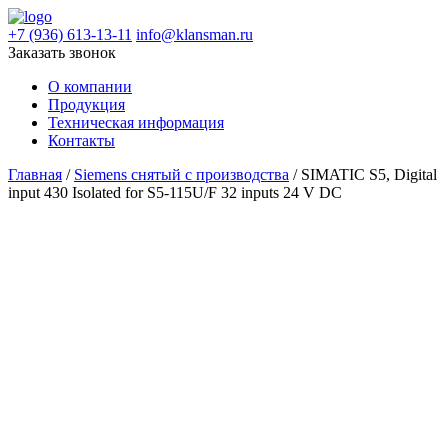
+7 (936) 613-13-11
info@klansman.ru
Заказать звонок
О компании
Продукция
Техническая информация
Контакты
Главная
/
Siemens снятый с производства
/ SIMATIC S5, Digital
input 430 Isolated for S5-115U/F 32 inputs 24 V DC