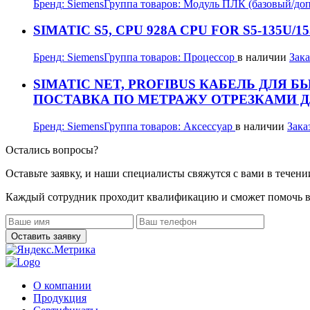
Бренд:
Siemens
Группа товаров:
Модуль ПЛК (базовый/до
SIMATIC S5, CPU 928A CPU FOR S5-135U
Бренд:
Siemens
Группа товаров:
Процессор
в наличии
Зака
SIMATIC NET, PROFIBUS КАБЕЛЬ ДЛЯ 
ПОСТАВКА ПО МЕТРАЖУ ОТРЕЗКАМИ ДЛ
Бренд:
Siemens
Группа товаров:
Аксессуар
в наличии
Зака
Остались вопросы?
Оставьте заявку, и наши специалисты свяжутся с вами в течени
Каждый сотрудник проходит квалификацию и сможет помочь в
О компании
Продукция