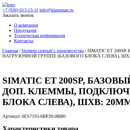
+7 (936) 613-13-11
info@klansman.ru
Заказать звонок
О компании
Продукция
Техническая информация
Контакты
Главная
/
Siemens снятый с производства
/ SIMATIC ET 200S
НАГРУЗОЧНОЙ ГРУППЕ (БАЗОВОГО БЛОКА СЛЕВА), ШX
SIMATIC ET 200SP, БАЗОВЫ
ДОП. КЛЕММЫ, ПОДКЛЮЧЕ
БЛОКА СЛЕВА), ШXВ: 20М
Артикул:
6ES7193-6BP20-0BB0
Характеристики товара