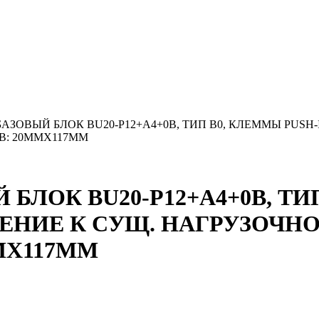
P, БАЗОВЫЙ БЛОК BU20-P12+A4+0B, ТИП B0, КЛЕММЫ PUS
В: 20ММX117ММ
Й БЛОК BU20-P12+A4+0B, ТИ
НИЕ К СУЩ. НАГРУЗОЧНО
МX117ММ