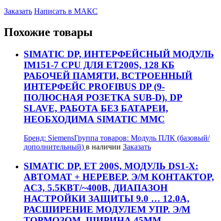
Заказать
Написать в МАКС
Похожие товары
SIMATIC DP, ИНТЕРФЕЙСНЫЙ МОДУЛЬ
IM151-7 CPU ДЛЯ ET200S, 128 КБ
РАБОЧЕЙ ПАМЯТИ, ВСТРОЕННЫЙ
ИНТЕРФЕЙС PROFIBUS DP (9-
ПОЛЮСНАЯ РОЗЕТКА SUB-D), DP
SLAVE, РАБОТА БЕЗ БАТАРЕИ,
НЕОБХОДИМА SIMATIC MMC
Бренд:
Siemens
Группа товаров:
Модуль ПЛК (базовый/
дополнительный)
в наличии
Заказать
SIMATIC DP, ET 200S, МОДУЛЬ DS1-X:
АВТОМАТ + НЕРЕВЕР. Э/М КОНТАКТОР,
AC3, 5.5КВТ/~400В, ДИАПАЗОН
НАСТРОЙКИ ЗАЩИТЫ 9.0 … 12.0А,
РАСШИРЕНИЕ МОДУЛЕМ УПР. Э/М
ТОРМОЗОМ, ШИРИНА 45ММ