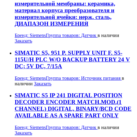
измерительной мембраны: керамика,
материал корпуса преобразователя и
измерительной ячейки: нерж. сталь,
ДИАПАЗОН ИЗМЕРЕНИЯ
Бренд:
Siemens
Группа товаров:
Датчик
в наличии
Заказать
SIMATIC S5, 951 P. SUPPLY UNIT F. S5-
115U/H PLC W/O BACKUP BATTERY 24 V
DC; 5V DC, 7/15A
Бренд:
Siemens
Группа товаров:
Источник питания
в
наличии
Заказать
SIMATIC S5 IP 241 DIGITAL POSITION
DECODER ENCODER MATCH.MOD.(1
CHANNEL) DIGITAL, BINARY/BCD CODE
AVAILABLE AS A SPARE PART ONLY
Бренд:
Siemens
Группа товаров:
Датчик
в наличии
Заказать