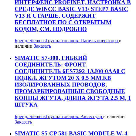
ИНТЕРФЕЙС PROFINET, НАСТРОЙКА В
СРЕДЕ WINCC BASIC V13/ STEP7 BASIC
V13 И СТАРШЕ, СОДЕРЖИТ
БЕСПЛАТНОЕ ПО С ОТКРЫТЫМ
КОДОМ, СМ. ПОДРОБНО
Бренд:
Siemens
Группа товаров:
Панель оператора
в
наличии
Заказать
SIMATIC S7-300, ГИБКИЙ
СОЕДИНИТЕЛЬ: ФРОНТ.
СОЕДИНИТЕЛЬ 6ES7392-1AJ00-0AA0 С
ПОДКЛ. ЖГУТОМ 20 Х 0.5 MM.КВ
ИЗОЛИРОВАННЫХ ПРОВОДОВ,
ПРОМАРКИРОВАННЫЕ СВОБОДНЫЕ
КОНЦЫ ЖГУТА, ДЛИНА ЖГУТА 2.5 М, 1
ШТУКА
Бренд:
Siemens
Группа товаров:
Аксессуар
в наличии
Заказать
SIMATIC S5 CP 581 BASIC MODULE W. 4