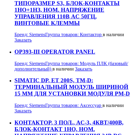
ТИПОРАЗМЕР S3, БЛОК-КОНТАКТЫ
1НО+1НЗ, НОМ. НАПРЯЖЕНИЕ
УПРАВЛЕНИЯ 110В AC 50ГЦ,
ВИНТОВЫЕ КЛЕММЫ
Бренд:
Siemens
Группа товаров:
Контактор
в наличии
Заказать
OP393-III OPERATOR PANEL
Бренд:
Siemens
Группа товаров:
Модуль ПЛК (базовый/
дополнительный)
в наличии
Заказать
SIMATIC DP, ET 200S, TM-D:
ТЕРМИНАЛЬНЫЙ МОДУЛЬ ШИРИНОЙ
15 ММ ДЛЯ УСТАНОВКИ МОДУЛЯ PM-D
Бренд:
Siemens
Группа товаров:
Аксессуар
в наличии
Заказать
КОНТАКТОР, 3 ПОЛ., AC-3, 4КВТ/400В,
БЛОК-КОНТАКТ 1НО, НОМ.