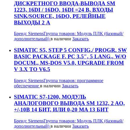
ДИСКРЕТНОГО ВВОДА-ВЫВОДА SM
1223, 16DI / 16DO, 16DI =24 В, ВХОДЫ
SINK/SOURCE, 16DO, РЕЛЕЙНЫЕ
ВЫХОДЫ 2 A
Бренд:
Siemens
Группа товаров:
Модуль ПЛК (базовый/
дополнительный)
в наличии
Заказать
SIMATIC S5, STEP 5 CONFIG./ PROGR. SW
BASIC PACKAGE F. PC 3.5″, 5 LANG., W/O
DOCUM., MS-DOS V5.0, UPGRADE FROM
V 3.X TO V6.5
Бренд:
Siemens
Группа товаров:
программное
обеспечение
в наличии
Заказать
SIMATIC S7-1200, МОДУЛЬ
АНАЛОГОВОГО ВЫВОДА SM 1232, 2 AO,
+/-10В 14 БИТ, ИЛИ 0-20 MA 13 БИТ
Бренд:
Siemens
Группа товаров:
Модуль ПЛК (базовый/
дополнительный)
в наличии
Заказать