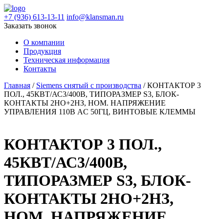
+7 (936) 613-13-11
info@klansman.ru
Заказать звонок
О компании
Продукция
Техническая информация
Контакты
Главная
/
Siemens снятый с производства
/ КОНТАКТОР 3
ПОЛ., 45КВТ/АС3/400В, ТИПОРАЗМЕР S3, БЛОК-
КОНТАКТЫ 2НО+2НЗ, НОМ. НАПРЯЖЕНИЕ
УПРАВЛЕНИЯ 110В AC 50ГЦ, ВИНТОВЫЕ КЛЕММЫ
КОНТАКТОР 3 ПОЛ.,
45КВТ/АС3/400В,
ТИПОРАЗМЕР S3, БЛОК-
КОНТАКТЫ 2НО+2НЗ,
НОМ. НАПРЯЖЕНИЕ