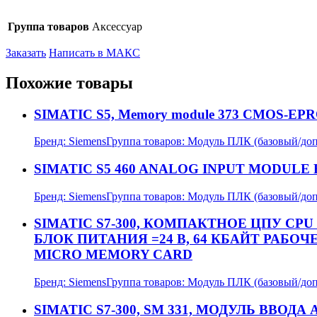
Группа товаров
Аксессуар
Заказать
Написать в МАКС
Похожие товары
SIMATIC S5, Memory module 373 CMOS-EPR
Бренд:
Siemens
Группа товаров:
Модуль ПЛК (базовый/до
SIMATIC S5 460 ANALOG INPUT MODUL
Бренд:
Siemens
Группа товаров:
Модуль ПЛК (базовый/до
SIMATIC S7-300, КОМПАКТНОЕ ЦПУ CPU 
БЛОК ПИТАНИЯ =24 В, 64 КБАЙТ РАБО
MICRO MEMORY CARD
Бренд:
Siemens
Группа товаров:
Модуль ПЛК (базовый/до
SIMATIC S7-300, SM 331, МОДУЛЬ В