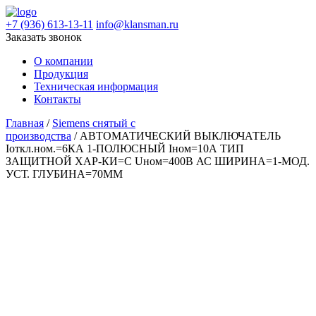
+7 (936) 613-13-11
info@klansman.ru
Заказать звонок
О компании
Продукция
Техническая информация
Контакты
Главная
/
Siemens снятый с
производства
/ АВТОМАТИЧЕСКИЙ ВЫКЛЮЧАТЕЛЬ
Iоткл.ном.=6КА 1-ПОЛЮСНЫЙ Iном=10А ТИП
ЗАЩИТНОЙ ХАР-КИ=C Uном=400В АС ШИРИНА=1-МОД.
УСТ. ГЛУБИНА=70ММ