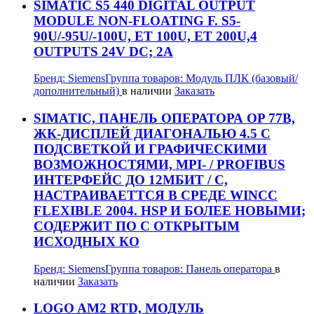
SIMATIC S5 440 DIGITAL OUTPUT
MODULE NON-FLOATING F. S5-
90U/-95U/-100U, ET 100U, ET 200U,4
OUTPUTS 24V DC; 2A
Бренд:
Siemens
Группа товаров:
Модуль ПЛК (базовый/
дополнительный)
в наличии
Заказать
SIMATIC, ПАНЕЛЬ ОПЕРАТОРА OP 77B,
ЖК-ДИСПЛЕЙ ДИАГОНАЛЬЮ 4.5 С
ПОДСВЕТКОЙ И ГРАФИЧЕСКИМИ
ВОЗМОЖНОСТЯМИ, MPI- / PROFIBUS
ИНТЕРФЕЙС ДО 12МБИТ / С,
НАСТРАИВАЕТТСЯ В СРЕДЕ WINCC
FLEXIBLE 2004. HSP И БОЛЕЕ НОВЫМИ;
СОДЕРЖИТ ПО С ОТКРЫТЫМ
ИСХОДНЫХ КО
Бренд:
Siemens
Группа товаров:
Панель оператора
в
наличии
Заказать
LOGO AM2 RTD, МОДУЛЬ