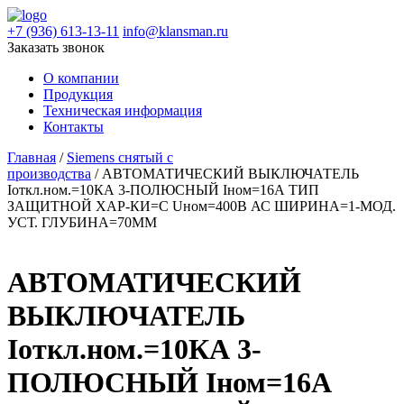
+7 (936) 613-13-11
info@klansman.ru
Заказать звонок
О компании
Продукция
Техническая информация
Контакты
Главная
/
Siemens снятый с
производства
/ АВТОМАТИЧЕСКИЙ ВЫКЛЮЧАТЕЛЬ
Iоткл.ном.=10КА 3-ПОЛЮСНЫЙ Iном=16А ТИП
ЗАЩИТНОЙ ХАР-КИ=C Uном=400В АС ШИРИНА=1-МОД.
УСТ. ГЛУБИНА=70ММ
АВТОМАТИЧЕСКИЙ
ВЫКЛЮЧАТЕЛЬ
Iоткл.ном.=10КА 3-
ПОЛЮСНЫЙ Iном=16А