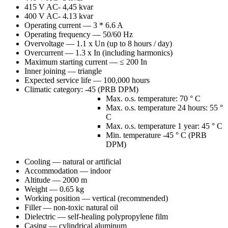
415 V AC- 4,45 kvar
400 V AC- 4.13 kvar
Operating current — 3 * 6.6 A
Operating frequency — 50/60 Hz
Overvoltage — 1.1 x Un (up to 8 hours / day)
Overcurrent — 1.3 x In (including harmonics)
Maximum starting current — ≤ 200 In
Inner joining — triangle
Expected service life — 100,000 hours
Climatic category: -45 (PRB DPM)
Max. o.s. temperature: 70 ° С
Max. o.s. temperature 24 hours: 55 °
C
Max. o.s. temperature 1 year: 45 ° C
Min. temperature -45 ° С (PRB
DPM)
Cooling — natural or artificial
Accommodation — indoor
Altitude — 2000 m
Weight — 0.65 kg
Working position — vertical (recommended)
Filler — non-toxic natural oil
Dielectric — self-healing polypropylene film
Casing — cylindrical aluminum