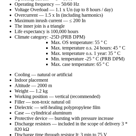
Operating frequency — 50/60 Hz
Voltage Overload — 1.1 x Un (up to 8 hours / day)
Overcurrent — 1.5 x In (including harmonics)
Maximum inrush current — ≤ 200 In
The inner join is a triangle
Life expectancy is 100,000 hours
Climate category: -25D (PRB DPM)
Max. OS temperature: 55 ° С
Max. temperature o.s. 24 hours: 45 ° C
Max. temperature o.s. 1 year: 35 ° C
Min. temperature -25 ° С (PRB DPM)
Max. case temperature: 65 ° C
Cooling — natural or artificial
Indoor placement
Altitude — 2000 m
Weight — 1.2 kg
Working position — vertical (recommended)
Filler — non-toxic natural oil
Dielectric — self-healing polypropylene film
Case — cylindrical aluminum
Protective device — bursting with pressure increase
Discharge resistors — included in the scope of delivery 3 *
820 kΩ
Discharge time through resistor lt; 3 min to 75 V