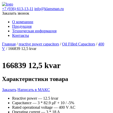
+7 (936) 613-13-11
info@klansman.ru
Заказать звонок
О компании
Продукция
Техническая информация
Контакты
Главная
/
reactive power capacitors
/
Oil Filled Capacitors
/
400
V
/ 166839 12,5 kvar
166839 12,5 kvar
Характеристики товара
Заказать
Написать в МАКС
Reactive power — 12.5 kvar
Capacitance — 3 * 82.9 µF + 10 / -5%
Rated operational voltage — 400 V AC
Operating current — 3 * 18 A