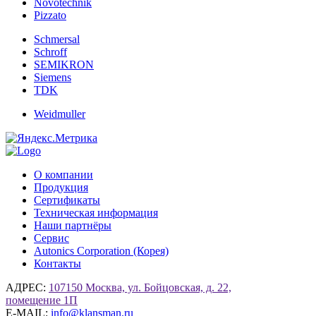
Novotechnik
Pizzato
Schmersal
Schroff
SEMIKRON
Siemens
TDK
Weidmuller
О компании
Продукция
Сертификаты
Техническая информация
Наши партнёры
Сервис
Autonics Corporation (Корея)
Контакты
АДРЕС:
107150 Москва, ул. Бойцовская, д. 22,
помещение 1П
E-MAIL:
info@klansman.ru