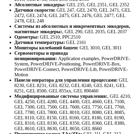
Абсолютные энкодеры:
GEL 235, GEL 2351, GEL 2352
Датчики скорости:
GEL 247, GEL 2470, GEL 2471, GEL
2472, GEL 2474, GEL 2475, GEL 2476, GEL 2477, GEL
2478, GEL 248
Системы из абсолютных и инкрементных энкодеров,
магнитные энкодеры:
, GEL 290, GEL 2035, GEL 2037
Одометры:
GEL 2510, PPC2510
Датчики температуры:
GEL 2161
Мониторы колебаний башен:
GEL 3010, GEL 3011
Сервомоторы и привода
позиционирования:
Application examples, PowerDRIVE-
System, PowerDRIVE-Positioning, PowerDRIVE-Box,
PowerDRIVE-Connect, PowerDRIVE-Lib, PowerDRIVE-
Motion
Панели оператора для управления процессами:
GEL
8230, GEL 8231, GEL 8232, GEL 8240, GEL 8241, GEL
8251, GEL 8500, GEL 855xx, GEL 890460
Модифицированные системы управления:
, GEL 4210,
GEL 4250, GEL 4280, GEL 4400, GEL 4660, GEL 7100,
GEL 7300, GEL 7500, GEL 7600, GEL 7750, GEL 7760,
GEL 7780, GEL 7800, GEL 8010, GEL 8080, GEL 8085,
GEL 8110, GEL 8150, GEL 8160, GEL 8180, GEL 8190,
GEL 8310, GEL 8330, GEL 8350, GEL 8360, GEL 8380,
GEL 8610, GEL 8630, GEL 8650, GEL 8660
Прецизионное колесо ZAx/ZFx:
GEL 211, GEL 212,