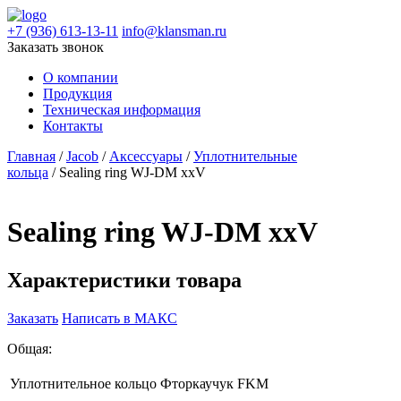
+7 (936) 613-13-11
info@klansman.ru
Заказать звонок
О компании
Продукция
Техническая информация
Контакты
Главная
/
Jacob
/
Аксессуары
/
Уплотнительные
кольца
/ Sealing ring WJ-DM xxV
Sealing ring WJ-DM xxV
Характеристики товара
Заказать
Написать в МАКС
Общая:
Уплотнительное кольцо
Фторкаучук FKM