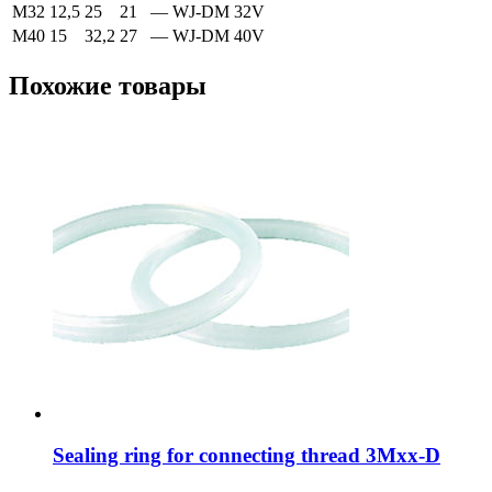
M32
12,5
25
21
—
WJ-DM 32V
M40
15
32,2
27
—
WJ-DM 40V
Похожие товары
Sealing ring for connecting thread 3Mxx-D