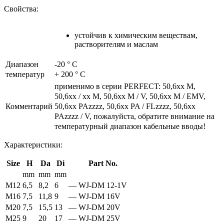
Свойства:
устойчив к химическим веществам,
растворителям и маслам
Диапазон
-20 ° С
температур
+ 200 ° С
применимо в серии PERFECT: 50,6xx M,
50,6xx / xx M, 50,6xx M / V, 50,6xx M / EMV,
50,6xx PAzzzz, 50,6xx PA / FLzzzz, 50,6xx
Комментарий
PAzzzz / V, пожалуйста, обратите внимание на
температурный диапазон кабельные вводы!
Характеристики:
Size
H
Da
Di
Part No.
mm
mm
mm
M12
6,5
8,2
6
—
WJ-DM 12-1V
M16
7,5
11,8
9
—
WJ-DM 16V
M20
7,5
15,5
13
—
WJ-DM 20V
M25
9
20
17
—
WJ-DM 25V