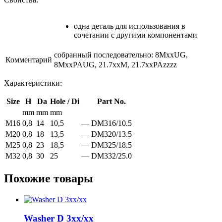
одна деталь для использования в
сочетании с другими компонентами
собранный последовательно: 8MxxUG,
Комментарий
8MxxPAUG, 21.7xxM, 21.7xxPAzzzz
Характеристики:
Size
H
Da
Hole / Di
Part No.
mm
mm
mm
M16
0,8
14
10,5
—
DM316/10.5
M20
0,8
18
13,5
—
DM320/13.5
M25
0,8
23
18,5
—
DM325/18.5
M32
0,8
30
25
—
DM332/25.0
Похожие товары
Washer D 3xx/xx