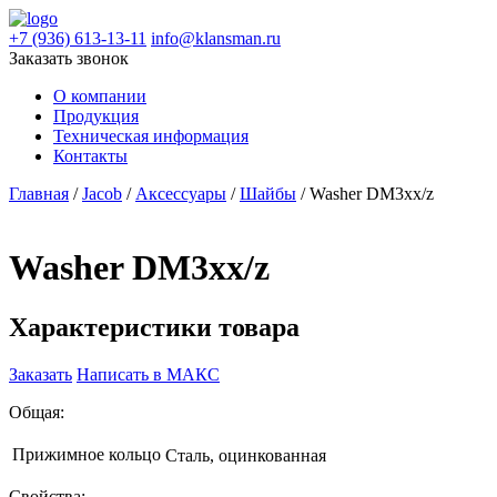
+7 (936) 613-13-11
info@klansman.ru
Заказать звонок
О компании
Продукция
Техническая информация
Контакты
Главная
/
Jacob
/
Аксессуары
/
Шайбы
/ Washer DM3xx/z
Washer DM3xx/z
Характеристики товара
Заказать
Написать в МАКС
Общая:
Прижимное кольцо
Сталь, оцинкованная
Свойства: