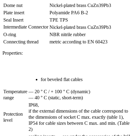
Dome nut
Nickel-plated brass CuZn39Pb3
Plate insert
Polyamide PA6 B-2
Seal Insert
TPE TPS
Intermediate Connector
Nickel-plated brass CuZn39Pb3
O-ring
NBR nitrile rubber
Connecting thread
metric according to EN 60423
Properties:
for beveled flat cables
Temperature
— 20 ° C / + 100 ° C (dynamic)
range
— 40 ° C (static, short-term)
IP68,
if the external dimensions of the cable correspond to
Protection
the dimensions of socket C max.
exactly (table 1),
level
IP54 for cable sizes between C max.
and min.
(Table
2)