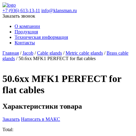
+7 (936) 613-13-11
info@klansman.ru
Заказать звонок
О компании
Продукция
Техническая информация
Контакты
Главная
/
Jacob
/
Cable glands
/
Metric cable glands
/
Brass cable
glands
/ 50.6xx MFK1 PERFECT for flat cables
50.6xx MFK1 PERFECT for
flat cables
Характеристики товара
Заказать
Написать в МАКС
Total: