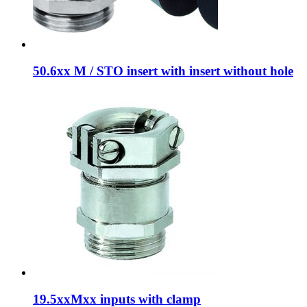
50.6xx M / STO insert with insert without hole
19.5xxMxx inputs with clamp