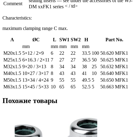
sealing inserts — see under the accessories of the WJ-
Comment
< / td>
DM xxFK1 series
Characteristics:
maximum clamping range C max.
A
ØC
L
SW1
SW2
H
Part No.
mm
mm
mm
mm
mm
M20x1.5
5×12 / 2×9
6
22
22
33.5
100
50.620 MFK1
M25x1.5
6×16.3 / 2×11
7
27
27
36.5
50
50.625 MFK1
M32x1.5
9×20 / 3×13
8
34
34
38
25
50.632 MFK1
M40x1.5
10×27 / 3×17
8
43
43
41
10
50.640 MFK1
M50x1.5
13×34 / 4×24
9
55
55
49.5
5
50.650 MFK1
M63x1.5
15×45 / 5×33
10
65
65
52.5
5
50.663 MFK1
Похожие товары