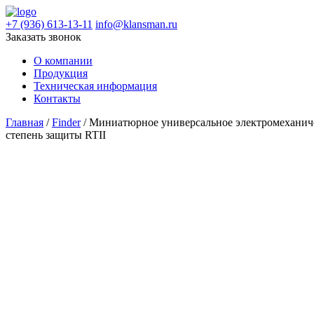
+7 (936) 613-13-11
info@klansman.ru
Заказать звонок
О компании
Продукция
Техническая информация
Контакты
Главная
/
Finder
/ Миниатюрное универсальное электромеханичес
степень защиты RTII