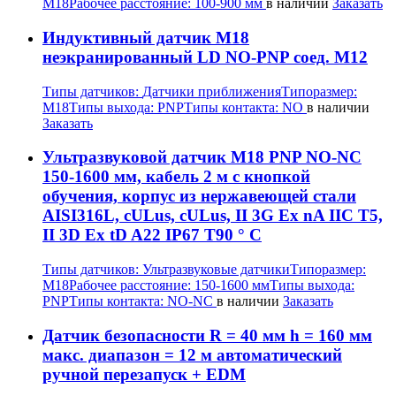
M18
Рабочее расстояние:
100-900 мм
в наличии
Заказать
Индуктивный датчик M18
неэкранированный LD NO-PNP соед. M12
Типы датчиков:
Датчики приближения
Типоразмер:
M18
Типы выхода:
PNP
Типы контакта:
NO
в наличии
Заказать
Ультразвуковой датчик M18 PNP NO-NC
150-1600 мм, кабель 2 м с кнопкой
обучения, корпус из нержавеющей стали
AISI316L, cULus, cULus, II 3G Ex nA IIC T5,
II 3D Ex tD A22 IP67 T90 ° C
Типы датчиков:
Ультразвуковые датчики
Типоразмер:
M18
Рабочее расстояние:
150-1600 мм
Типы выхода:
PNP
Типы контакта:
NO-NC
в наличии
Заказать
Датчик безопасности R = 40 мм h = 160 мм
макс. диапазон = 12 м автоматический
ручной перезапуск + EDM