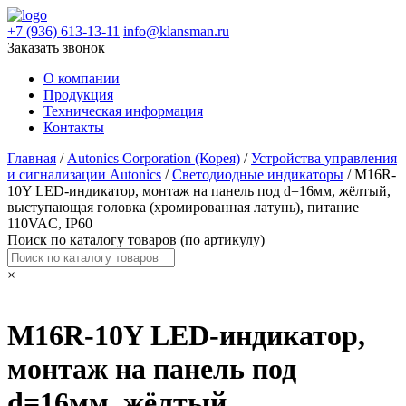
+7 (936) 613-13-11
info@klansman.ru
Заказать звонок
О компании
Продукция
Техническая информация
Контакты
Главная
/
Autonics Corporation (Корея)
/
Устройства управления
и сигнализации Autonics
/
Светодиодные индикаторы
/ M16R-
10Y LED-индикатор, монтаж на панель под d=16мм, жёлтый,
выступающая головка (хромированная латунь), питание
110VAC, IP60
Поиск по каталогу товаров (по артикулу)
×
M16R-10Y LED-индикатор,
монтаж на панель под
d=16мм, жёлтый,