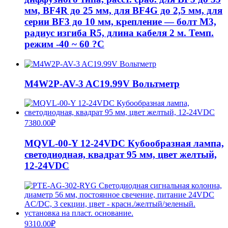
мм, BF4R до 25 мм, для BF4G до 2,5 мм, для
серии BF3 до 10 мм, крепление — болт M3,
радиус изгиба R5, длина кабеля 2 м. Темп.
режим -40 ~ 60 ?C
M4W2P-AV-3 AC19.99V Вольтметр
7380.00
₽
MQVL-00-Y 12-24VDC Кубообразная лампа,
светодиодная, квадрат 95 мм, цвет желтый,
12-24VDC
9310.00
₽