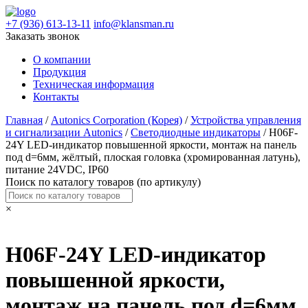
+7 (936) 613-13-11
info@klansman.ru
Заказать звонок
О компании
Продукция
Техническая информация
Контакты
Главная
/
Autonics Corporation (Корея)
/
Устройства управления
и сигнализации Autonics
/
Светодиодные индикаторы
/ H06F-
24Y LED-индикатор повышенной яркости, монтаж на панель
под d=6мм, жёлтый, плоская головка (хромированная латунь),
питание 24VDC, IP60
Поиск по каталогу товаров (по артикулу)
×
H06F-24Y LED-индикатор
повышенной яркости,
монтаж на панель под d=6мм,