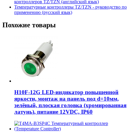
контроллеров TZ/TZN (английский язык)
Температурные контроллеры TZ/TZN - руководство по
применению (русский язык)
Похожие товары
H10F-12G LED-индикатор повышенной
яркости, монтаж на панель под d=10мм,
зелёный, плоская головка (хромированная
латунь), питание 12VDC, IP60