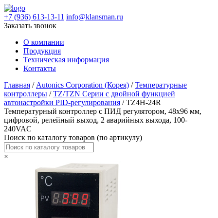
+7 (936) 613-13-11
info@klansman.ru
Заказать звонок
О компании
Продукция
Техническая информация
Контакты
Главная
/
Autonics Corporation (Корея)
/
Температурные
контроллеры
/
TZ/TZN Серии c двойной функцией
автонастройки PID-регулирования
/ TZ4H-24R
Температурный контроллер с ПИД регулятором, 48х96 мм,
цифровой, релейный выход, 2 аварийных выхода, 100-
240VAC
Поиск по каталогу товаров (по артикулу)
×