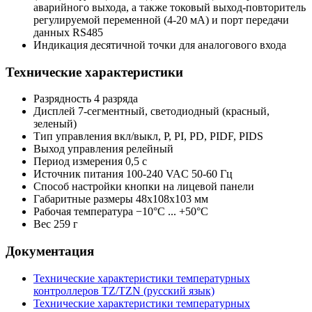
аварийного выхода, а также токовый выход-повторитель
регулируемой переменной (4-20 мА) и порт передачи
данных RS485
Индикация десятичной точки для аналогового входа
Технические характеристики
Разрядность
4 разряда
Дисплей
7-сегментный, светодиодный (красный,
зеленый)
Тип управления
вкл/выкл, P, PI, PD, PIDF, PIDS
Выход управления
релейный
Период измерения
0,5 с
Источник питания
100-240 VAC 50-60 Гц
Способ настройки
кнопки на лицевой панели
Габаритные размеры
48x108x103 мм
Рабочая температура
−10°С ... +50°С
Вес
259 г
Документация
Технические характеристики температурных
контроллеров TZ/TZN (русский язык)
Технические характеристики температурных