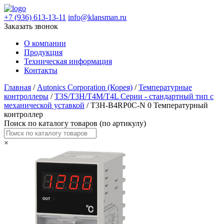
+7 (936) 613-13-11
info@klansman.ru
Заказать звонок
О компании
Продукция
Техническая информация
Контакты
Главная
/
Autonics Corporation (Корея)
/
Температурные
контроллеры
/
T3S/T3H/T4M/T4L Серии - стандартный тип с
механической уставкой
/ T3H-B4RP0C-N 0 Температурный
контроллер
Поиск по каталогу товаров (по артикулу)
×