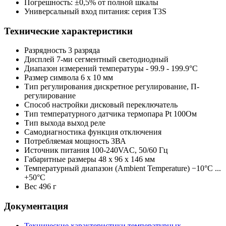
Погрешность: ±0,5% от полной шкалы
Универсальный вход питания: серия T3S
Технические характеристики
Разрядность
3 разряда
Дисплей
7-ми сегментный светодиодный
Диапазон измерений температуры
- 99.9 - 199.9°С
Размер символа
6 х 10 мм
Тип регулирования
дискретное регулирование, П-
регулирование
Способ настройки
дисковый переключатель
Тип температурного датчика
термопара Pt 100Oм
Тип выхода
выход реле
Самодиагностика
функция отключения
Потребляемая мощность
3ВА
Источник питания
100-240VAC, 50/60 Гц
Габаритные размеры
48 х 96 х 146 мм
Температурный диапазон (Ambient Temperature)
−10°С ...
+50°С
Вес
496 г
Документация
Технические характеристики температурных