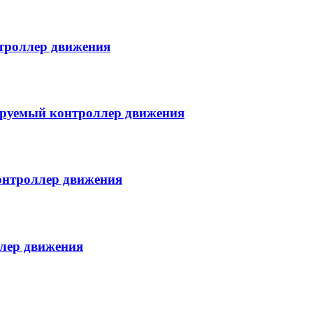
роллер движения
руемый контроллер движения
нтроллер движения
лер движения