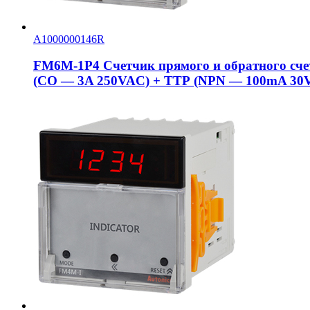
A1000000146R
FM6M-1P4 Счетчик прямого и обратного сче
(CO — 3A 250VAC) + ТТР (NPN — 100mA 30VD