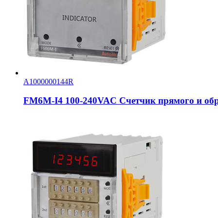
A1000000144R
FM6M-I4 100-240VAC Счетчик прямого и обр