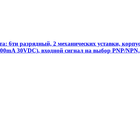
та: 6ти разрядный, 2 механических уставки, кор
00mA 30VDC), входной сигнал на выбор PNP/NPN, 