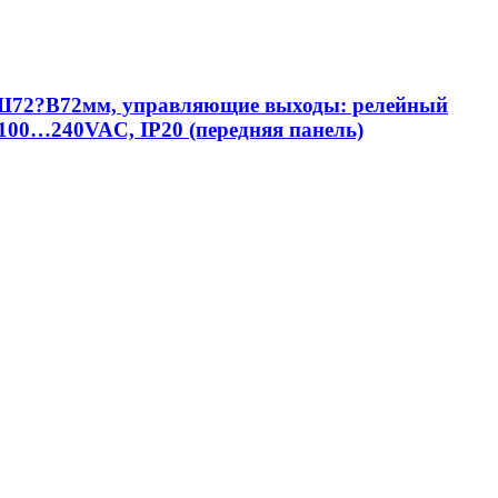
с Ш72?В72мм, управляющие выходы: релейный
100…240VAC, IP20 (передняя панель)