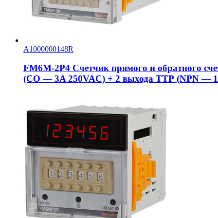
A1000000148R
FM6M-2P4 Счетчик прямого и обратного сче
(CO — 3A 250VAC) + 2 выхода ТТР (NPN — 1