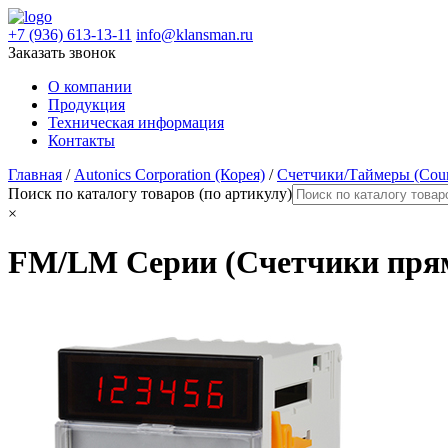
+7 (936) 613-13-11
info@klansman.ru
Заказать звонок
О компании
Продукция
Техническая информация
Контакты
Главная
/
Autonics Corporation (Корея)
/
Счетчики/Таймеры (Coun
Поиск по каталогу товаров (по артикулу)
×
FM/LM Серии (Cчетчики прямо