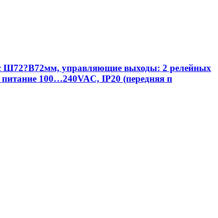
пус Ш72?В72мм, управляющие выходы: 2 релейных
питание 100…240VAC, IP20 (передняя п