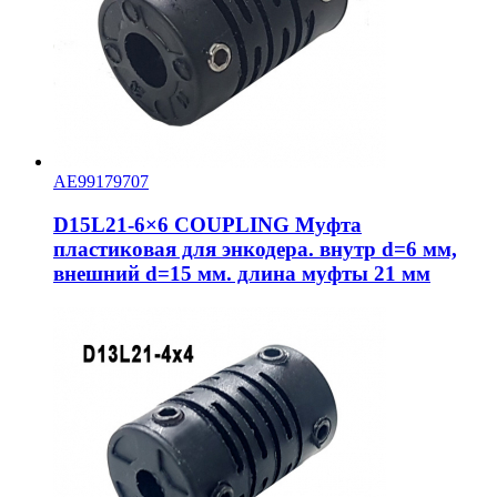
AE99179707
D15L21-6×6 COUPLING Муфта
пластиковая для энкодера. внутр d=6 мм,
внешний d=15 мм. длина муфты 21 мм