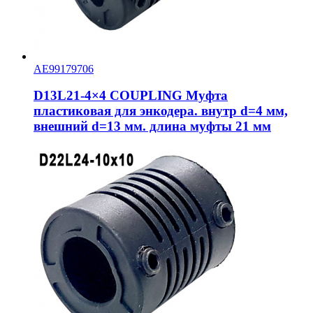
AE99179706
D13L21-4×4 COUPLING Муфта
пластиковая для энкодера. внутр d=4 мм,
внешний d=13 мм. длина муфты 21 мм