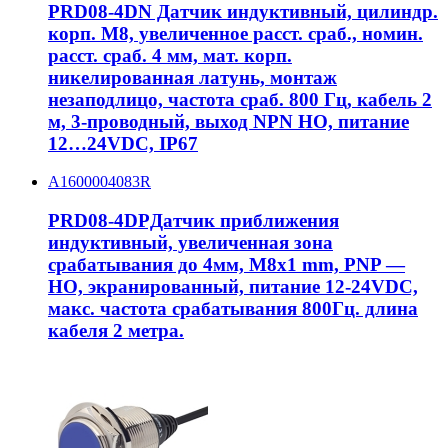
PRD08-4DN Датчик индуктивный, цилиндр.
корп. M8, увеличенное расст. сраб., номин.
расст. сраб. 4 мм, мат. корп.
никелированная латунь, монтаж
незаподлицо, частота сраб. 800 Гц, кабель 2
м, 3-проводный, выход NPN НО, питание
12…24VDC, IP67
A1600004083R
PRD08-4DPДатчик приближения
индуктивный, увеличенная зона
срабатывания до 4мм, M8x1 mm, PNP —
НО, экранированный, питание 12-24VDC,
макс. частота срабатывания 800Гц. длина
кабеля 2 метра.