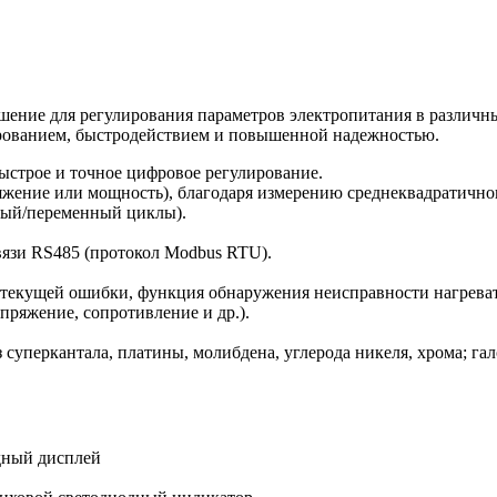
шение для регулирования параметров электропитания в различ
рованием, быстродействием и повышенной надежностью.
строе и точное цифровое регулирование.
ряжение или мощность), благодаря измерению среднеквадратично
ный/переменный циклы).
язи RS485 (протокол Modbus RTU).
текущей ошибки, функция обнаружения неисправности нагреват
пряжение, сопротивление и др.).
 суперкантала, платины, молибдена, углерода никеля, хрома; га
дный дисплей