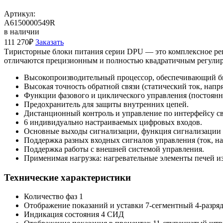
Артикул:
A6150000549R
в наличии
111 270
₽
Заказать
Тиристорные блоки питания серии DPU — это комплексное ре
отличаются прецизионным и полностью квадратичным регули
Высокопроизводительный процессор, обеспечивающий бы
Высокая точность обратной связи (статический ток, нап
Функции фазового и циклического управления (постоян
Предохранитель для защиты внутренних цепей.
Дистанционный контроль и управление по интерфейсу св
6 индивидуально настраиваемых цифровых входов.
Основные выходы сигнализации, функция сигнализации 
Поддержка разных входных сигналов управления (ток, на
Поддержка работы с внешней системой управления.
Применимая нагрузка: нагревательные элементы печей из
Технические характеристики
Количество фаз
1
Отображение показаний и уставки
7-сегментный 4-разря
Индикация состояния
4 СИД