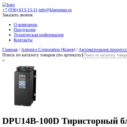
+7 (936) 613-13-11
info@klansman.ru
Заказать звонок
О компании
Продукция
Техническая информация
Контакты
Главная
/
Autonics Corporation (Корея)
/
Автоматизация процесс
Поиск по каталогу товаров (по артикулу)
×
DPU14B-100D Тиристорный бл