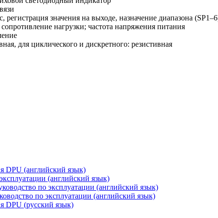
риховой светодиодный индикатор
вязи
, регистрация значения на выходе, назначение диапазона (SP1–6
, сопротивление нагрузки; частота напряжения питания
ление
вная, для циклического и дискретного: резистивная
я DPU (английский язык)
эксплуатации (английский язык)
ководство по эксплуатации (английский язык)
ководство по эксплуатации (английский язык)
я DPU (русский язык)