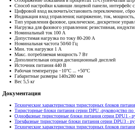
Отображение показания в процентах
11-ступенчатый шт
Способ настройки
клавиши лицевой панели, интерфейс с
Цифровой вход
включить/остановить переключение, сброс
Индикация
вход управления; напряжение, ток, мощность
Тип управления
фазовое, циклическое, дискретное управ
Нагрузка
для фазового управления: резистивная, индукти
Номинальный ток
100 А
Допустимая нагрузка по току
80-200 А
Номинальная частота
50/60 Гц
Мин. ток нагрузки
1 А
Макс. потребляемая мощность
7 Вт
Дополнительная опция
дистанционный дисплей
Источник питания
440 В
Рабочая температура
−10°С ... +50°С
Габаритные размеры
140x280 мм
Вес
5,5 кг
Документация
Технические характеристики тиристорных блоков питани
Тиристорные блоки питания серии DPU -руководство по 
Однофазные тиристорные блоки питания серии DPU1 - ру
Трехфазные тиристорные блоки питания серии DPU3 - ру
Технические характеристики тиристорных блоков питани