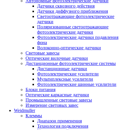
Автономные фотоэлектрические датчики
Датчики сквозного действия
Датчики диффузного приближения
Светоотражающие фотоэлектрические
датчики
Поляризованные светоотражающие
фотоэлектрические датчики
Фотоэлектрические датчики подавления
фона
Волоконно-оптические датчики
Световые завесы
Оптические вилочные датчики
Дистанционные фотоэлектрические системы
Дистанционные датчики
Фотоэлектрические усилители
Мультиплексные усилители
Фотоэлектрические шинные усилители
Блоки питания
Оптические каркасные датчики
Промышленные световые завесы
Измерение световых завес
Weidmuller
Клеммы
Диапазон применения
Технология подключения