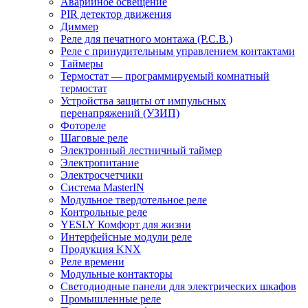
Аварийное освещение
PIR детектор движения
Диммер
Реле для печатного монтажа (P.C.B.)
Реле с принудительным управлением контактами
Таймеры
Термостат — программируемый комнатный
термостат
Устройства защиты от импульсных
перенапряжений (УЗИП)
Фотореле
Шаговые реле
Электронный лестничный таймер
Электропитание
Электросчетчики
Система MasterIN
Модульное твердотельное реле
Контрольные реле
YESLY Комфорт для жизни
Интерфейсные модули реле
Продукция KNX
Реле времени
Модульные контакторы
Светодиодные панели для электрических шкафов
Промышленные реле