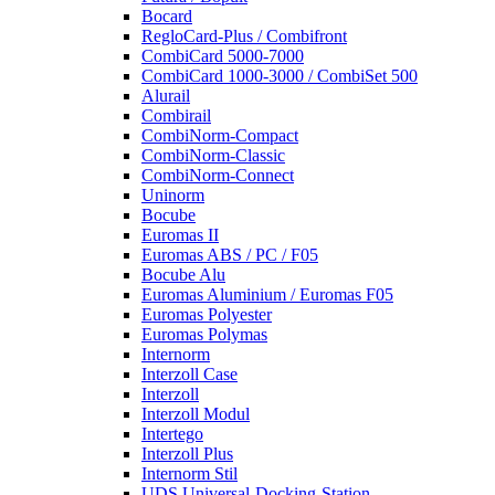
Bocard
RegloCard-Plus / Combifront
CombiCard 5000-7000
CombiCard 1000-3000 / CombiSet 500
Alurail
Combirail
CombiNorm-Compact
CombiNorm-Classic
CombiNorm-Connect
Uninorm
Bocube
Euromas II
Euromas ABS / PC / F05
Bocube Alu
Euromas Aluminium / Euromas F05
Euromas Polyester
Euromas Polymas
Internorm
Interzoll Case
Interzoll
Interzoll Modul
Intertego
Interzoll Plus
Internorm Stil
UDS Universal-Docking-Station