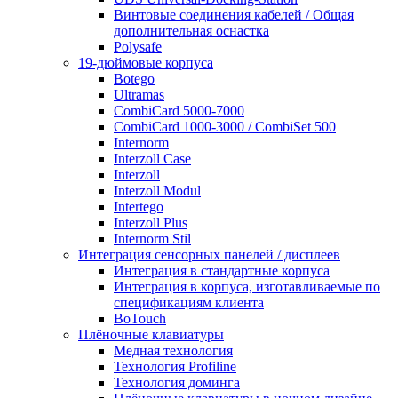
Винтовые соединения кабелей / Общая
дополнительная оснастка
Polysafe
19-дюймовые корпуса
Botego
Ultramas
CombiCard 5000-7000
CombiCard 1000-3000 / CombiSet 500
Internorm
Interzoll Case
Interzoll
Interzoll Modul
Intertego
Interzoll Plus
Internorm Stil
Интеграция сенсорных панелей / дисплеев
Интеграция в стандартные корпуса
Интеграция в корпуса, изготавливаемые по
спецификациям клиента
BoTouch
Плёночные клавиатуры
Медная технология
Технология Profiline
Технология доминга