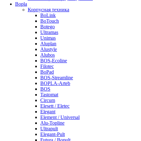
Bopla
Корпусная техника
BoLink
BoTouch
Botego
Ultramas
Unimas
Aluplan
Alustyle
Alubos
BOS-Ecoline
Filotec
BoPad
BOS-Streamline
BOPLA-Arteb
BOS
Tastomat
Circum
Elesett / Eletec
Elegant
Element / Universal
Alu-Topline
Ultrapult
Elegant-Pult
Futura / Bopult