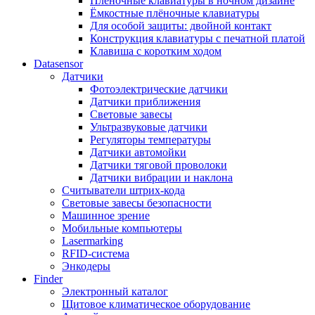
Плёночные клавиатуры в ночном дизайне
Ёмкостные плёночные клавиатуры
Для особой защиты: двойной контакт
Конструкция клавиатуры с печатной платой
Клавиша с коротким ходом
Datasensor
Датчики
Фотоэлектрические датчики
Датчики приближения
Световые завесы
Ультразвуковые датчики
Регуляторы температуры
Датчики автомойки
Датчики тяговой проволоки
Датчики вибрации и наклона
Считыватели штрих-кода
Световые завесы безопасности
Машинное зрение
Мобильные компьютеры
Lasermarking
RFID-система
Энкодеры
Finder
Электронный каталог
Щитовое климатическое оборудование