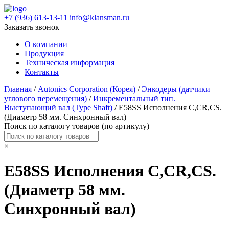
+7 (936) 613-13-11
info@klansman.ru
Заказать звонок
О компании
Продукция
Техническая информация
Контакты
Главная
/
Autonics Corporation (Корея)
/
Энкодеры (датчики
углового перемещения)
/
Инкрементальный тип.
Выступающий вал (Type Shaft)
/ E58SS Исполнения C,CR,CS.
(Диаметр 58 мм. Синхронный вал)
Поиск по каталогу товаров (по артикулу)
×
E58SS Исполнения C,CR,CS.
(Диаметр 58 мм.
Синхронный вал)